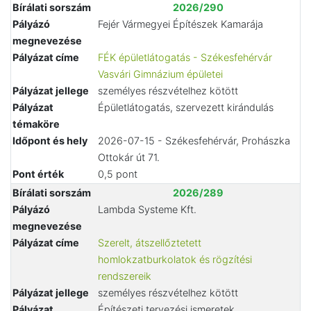
Bírálati sorszám
2026/290
Pályázó
Fejér Vármegyei Építészek Kamarája
megnevezése
Pályázat címe
FÉK épületlátogatás - Székesfehérvár
Vasvári Gimnázium épületei
Pályázat jellege
személyes részvételhez kötött
Pályázat
Épületlátogatás, szervezett kirándulás
témaköre
Időpont és hely
2026-07-15 - Székesfehérvár, Prohászka
Ottokár út 71.
Pont érték
0,5 pont
Bírálati sorszám
2026/289
Pályázó
Lambda Systeme Kft.
megnevezése
Pályázat címe
Szerelt, átszellőztetett
homlokzatburkolatok és rögzítési
rendszereik
Pályázat jellege
személyes részvételhez kötött
Pályázat
Építészeti tervezési ismeretek