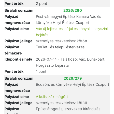
Pont érték
2 pont
Bírálati sorszám
2026/280
Pályázó
Pest vármegyei Építész Kamara Vác és
megnevezése
környéke Helyi Építész Csoport
Pályázat címe
Vác új fejlesztési céljai és irányai - helyszíni
bejárás
Pályázat jellege
személyes részvételhez kötött
Pályázat
Terület- és településtervezés
témaköre
Időpont és hely
2026-07-14 - Találkozó: Vác, Duna-part,
Horgásztó bejárata
Pont érték
1 pont
Bírálati sorszám
2026/279
Pályázó
Budaörs és környéke Helyi Építész Csoport
megnevezése
Pályázat címe
A kulisszák mögött
Pályázat jellege
személyes részvételhez kötött
Pályázat
Épületlátogatás, szervezett kirándulás