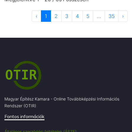
‹
1
2
3
4
5
...
35
›
Magyar Építész Kamara - Online Továbbképzési Információs
Rendszer (OTIR)
Fontos információk
Általános szerződési feltételek (ÁSZF)