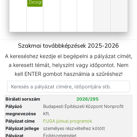
Design és technológia találkozása, belsőép.-i mego
Szakmai továbbképzések 2025-2026
A kereséshez kezdje el begépelni a pályázat címét,
a keresett témát, helyszínt vagy időpontot. Nem
kell ENTER gombot használnia a szűréshez!
Bírálati sorszám
2026/295
Pályázó
Budapesti Építészeti Központ Nonprofit
megnevezése
Kft.
Pályázat címe
FUGA júniusi programok
Pályázat jellege
személyes részvételhez kötött
Pályázat
Építészetelmélet