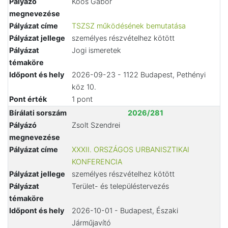
Pályázó
Koós Gábor
megnevezése
Pályázat címe
TSZSZ működésének bemutatása
Pályázat jellege
személyes részvételhez kötött
Pályázat
Jogi ismeretek
témaköre
Időpont és hely
2026-09-23 - 1122 Budapest, Pethényi
köz 10.
Pont érték
1 pont
Bírálati sorszám
2026/281
Pályázó
Zsolt Szendrei
megnevezése
Pályázat címe
XXXII. ORSZÁGOS URBANISZTIKAI
KONFERENCIA
Pályázat jellege
személyes részvételhez kötött
Pályázat
Terület- és településtervezés
témaköre
Időpont és hely
2026-10-01 - Budapest, Északi
Járműjavító