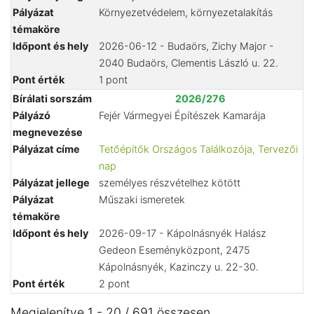
Pályázat
Környezetvédelem, környezetalakítás
témaköre
Időpont és hely
2026-06-12 - Budaörs, Zichy Major -
2040 Budaörs, Clementis László u. 22.
Pont érték
1 pont
Bírálati sorszám
2026/276
Pályázó
Fejér Vármegyei Építészek Kamarája
megnevezése
Pályázat címe
Tetőépítők Országos Találkozója, Tervezői
nap
Pályázat jellege
személyes részvételhez kötött
Pályázat
Műszaki ismeretek
témaköre
Időpont és hely
2026-09-17 - Kápolnásnyék Halász
Gedeon Eseményközpont, 2475
Kápolnásnyék, Kazinczy u. 22-30.
Pont érték
2 pont
Megjelenítve 1 - 20 / 691 összesen