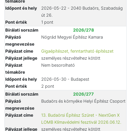
témaköre
Időpont és hely
2026-05-22 - 2040 Budaörs, Szabadság
út 26.
Pont érték
1 pont
Bírálati sorszám
2026/278
Pályázó
Nógrád Megyei Építész Kamara
megnevezése
Pályázat címe
Gigaépítészet, fenntartható építészet
Pályázat jellege
személyes részvételhez kötött
Pályázat
Nem besorolható
témaköre
Időpont és hely
2026-05-30 - Budapest
Pont érték
2 pont
Bírálati sorszám
2026/277
Pályázó
Budaörs és környéke Helyi Építész Csoport
megnevezése
Pályázat címe
13. Budaörsi Építész Szüret - NextGen X
LOMB Klímavédelmi fesztivál 2026.06.12.
Pályázat jellege
személyes részvételhez kötött