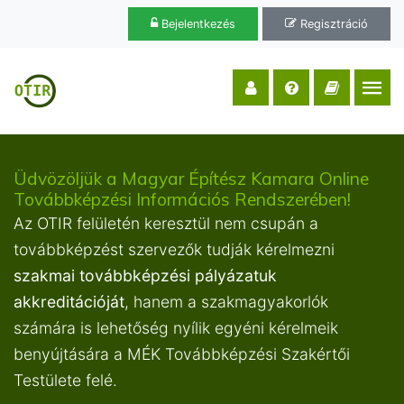
Bejelentkezés
Regisztráció
Üdvözöljük a Magyar Építész Kamara Online
Továbbképzési Információs Rendszerében!
Az OTIR felületén keresztül nem csupán a
továbbképzést szervezők tudják kérelmezni
szakmai továbbképzési pályázatuk
akkreditációját
, hanem a szakmagyakorlók
számára is lehetőség nyílik egyéni kérelmeik
benyújtására a MÉK Továbbképzési Szakértői
Testülete felé.