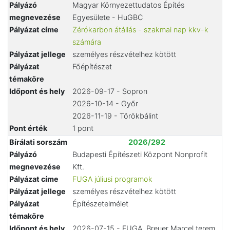
Pályázó
Magyar Környezettudatos Építés
megnevezése
Egyesülete - HuGBC
Pályázat címe
Zérókarbon átállás - szakmai nap kkv-k
számára
Pályázat jellege
személyes részvételhez kötött
Pályázat
Főépítészet
témaköre
Időpont és hely
2026-09-17 - Sopron
2026-10-14 - Győr
2026-11-19 - Törökbálint
Pont érték
1 pont
Bírálati sorszám
2026/292
Pályázó
Budapesti Építészeti Központ Nonprofit
megnevezése
Kft.
Pályázat címe
FUGA júliusi programok
Pályázat jellege
személyes részvételhez kötött
Pályázat
Építészetelmélet
témaköre
Időpont és hely
2026-07-15 - FUGA, Breuer Marcel terem