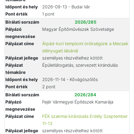
Időpont és hely
2026-09-13 - Budai Vár
Pont érték
1 pont
Bírálati sorszám
2026/285
Pályázó
Magyar Építőművészek Szövetsége
megnevezése
Pályázat címe
Árpád-kori templomi örökségünk a Mecsek
délnyugati lábánál
Pályázat jellege
személyes részvételhez kötött
Pályázat
Épületlátogatás, szervezett kirándulás
témaköre
Időpont és hely
2026-11-14 - Kővágószőlős
Pont érték
2 pont
Bírálati sorszám
2026/284
Pályázó
Fejér Vármegyei Építészek Kamarája
megnevezése
Pályázat címe
FÉK szakmai kirándulás Erdély Szeptember
11-13
Pályázat jellege
személyes részvételhez kötött