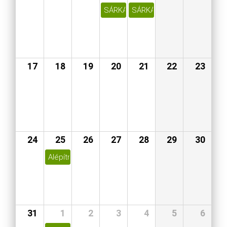
SÁRKÁNYÖLŐ SZENT GYÖRGY NYO
SÁRKÁNYÖLŐ SZENT GYÖR
17
18
19
20
21
22
23
24
25
26
27
28
29
30
Alépítményszigetelések új épületek tervezésénél
31
1
2
3
4
5
6