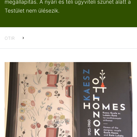
megállapítás. A nyári és téli ügyviteli szünet alatt a
Testület nem ülésezik.
OTIR