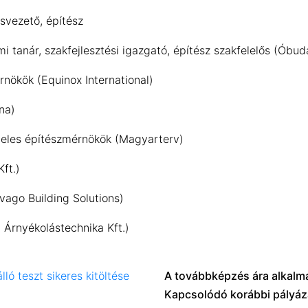
svezető, építész
emi tanár, szakfejlesztési igazgató, építész szakfelelős (Ób
rnökök (Equinox International)
na)
eveles építészmérnökök (Magyarterv)
ft.)
vago Building Solutions)
g Árnyékolástechnika Kft.)
lló teszt sikeres kitöltése
A továbbképzés ára alkalm
Kapcsolódó korábbi pályáza