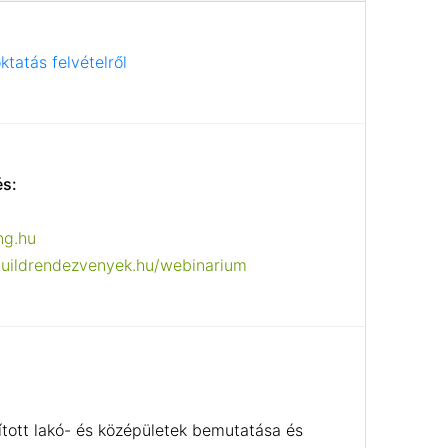
ktatás felvételről
és:
ng.hu
buildrendezvenyek.hu/webinarium
ított lakó- és középületek bemutatása és