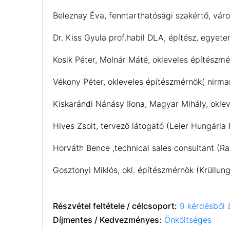
Beleznay Éva, fenntarthatósági szakértő, váro
Dr. Kiss Gyula prof.habil DLA, építész, egyet
Kosik Péter, Molnár Máté, okleveles építészmé
Vékony Péter, okleveles építészmérnök( nirma
Kiskarándi Nánásy Ilona, Magyar Mihály, okl
Hives Zsolt, tervező látogató (Leier Hungária K
Horváth Bence ,technical sales consultant (Ra
Gosztonyi Miklós, okl. építészmérnök (Krüllun
Részvétel feltétele / célcsoport:
9 kérdésből á
Díjmentes / Kedvezményes:
Önköltséges