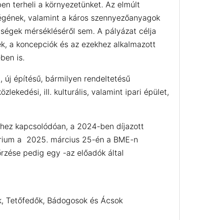
en terheli a környezetünket. Az elmúlt
ségének, valamint a káros szennyezőanyagok
ségek mérsékléséről sem. A pályázat célja
ek, a koncepciók és az ezekhez alkalmazott
ben is.
, új építésű, bármilyen rendeltetésű
lekedési, ill. kulturális, valamint ipari épület,
hez kapcsolódóan, a 2024-ben díjazott
nárium a 2025. március 25-én a BME-n
nőrzése pedig egy -az előadók által
k, Tetőfedők, Bádogosok és Ácsok