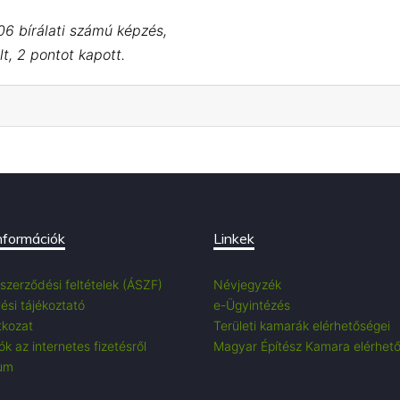
06 bírálati számú képzés,
t, 2 pontot kapott.
nformációk
Linkek
 szerződési feltételek (ÁSZF)
Névjegyzék
ési tájékoztató
e-Ügyintézés
tkozat
Területi kamarák elérhetőségei
k az internetes fizetésről
Magyar Építész Kamara elérhet
um