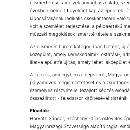
elismertetése, amelyek anyaghasználata, szer
években kiemelt figyelmet kap az épületek l
kibocsátásának radikális csökkentésére való 
volt e szemlélet terjesztése, a példaértékű m
műszaki megoldások ismertté tétele a szakmai 
Az elismerés három kategóriában történt, új é
középület, amely kereskedelmi-, oktatási-, admin
illetve épületfelújítás, amely lehet lakóépület
A képzés, ami egyben a népszerű „Magyarorsz
pályaművek megismertetését és a zsűritagok 
személyes részvétellel lezajlott képzés előadá
összeállított - feladatsor kitöltésével történik.
Előadók:
Horváth Sándor, Széchenyi-díjas okleveles é
Magyarországi Szövetsége alapító tagja, elnök