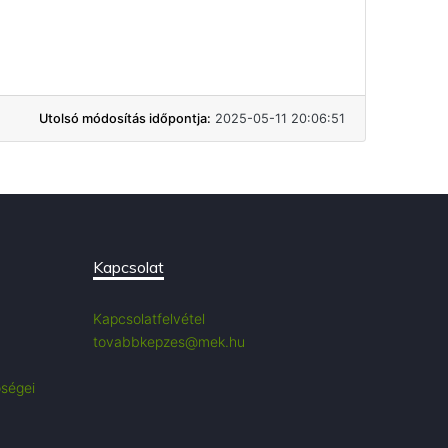
Utolsó módosítás időpontja:
2025-05-11 20:06:51
Kapcsolat
Kapcsolatfelvétel
tovabbkepzes@mek.hu
őségei