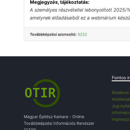
Megjegyzés, tájékoztatás:
A személyes részvétellel lebonyolított 2025/1
amelynek előadásaiból ez a webinárium készül
Továbbképzési azonosító:
6222
Fontos i
Általános
Adatkezel
Jogi nyila
Információ
Magyar Építész Kamara - Online
Impressz
Továbbképzési Információs Rendszer
(OTIR)