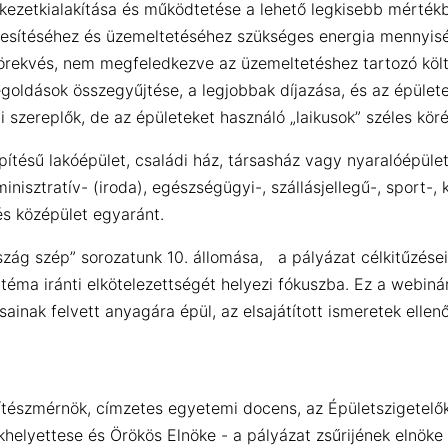
kezetkialakítása és működtetése a lehető legkisebb mértékb
étesítéséhez és üzemeltetéséhez szükséges energia mennyi
törekvés, nem megfeledkezve az üzemeltetéshez tartozó költ
egoldások összegyűjtése, a legjobbak díjazása, és az épület
szereplők, de az épületeket használó „laikusok” széles köré
pítésű lakóépület, családi ház, társasház vagy nyaralóépület
isztratív- (iroda), egészségügyi-, szállásjellegű-, sport-, köz
 és középület egyaránt.
ág szép” sorozatunk 10. állomása, a pályázat célkitűzései
téma iránti elkötelezettségét helyezi fókuszba. Ez a webi
sainak felvett anyagára épül, az elsajátított ismeretek elle
pítészmérnök, címzetes egyetemi docens, az Épületszigetelő
helyettese és Örökös Elnöke - a pályázat zsűrijének elnöke