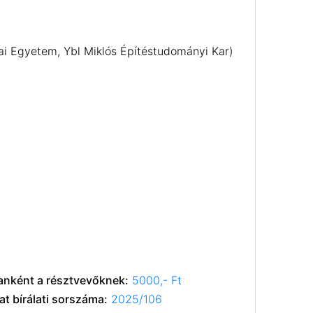
udai Egyetem, Ybl Miklós Építéstudományi Kar)
anként a résztvevőknek:
5000,- Ft
t bírálati sorszáma:
2025/106