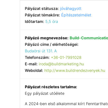
Pályázat státusza:
jóváhagyott
Pályázat témaköre:
Építészetelmélet
Időtartam:
5,5 óra
Pályázó megnevezése:
Build-Communicatio
Pályázó címe / elérhetőségei:
Budaörsi út 131. A
Telefonszám:
+36-01-7991028
E-mail:
iroda@buildmarketing.hu
Weboldal:
http://www.buildrendezvenyek.hu
Pályázat részletes tartalma:
Egy pályázat utóélete
A 2024-ben első alkalommal kiírt Fenntartható