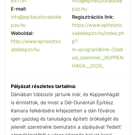
841791
info@epitesztovabbke
E-mail:
pzo.hu
info@epitesztovabbke
Regisztrációs link:
pzo.hu
https://www.epiteszto
Weboldal:
vabbkepzo.hu/index.ph
http://www.epitesztov
p?
abbkepzo.hu
m=program&link=Szab
ad_szemmel__KOPPEN
HAGA__2026_
Pályázat részletes tartalma:
Dániában többször jártunk már, és Koppenhágát
is érintettük, de most a Dél-Dunántúli Építész
Kamara felkérésére kifejezetten a dán főváros
igen gazdag és tanulságos épített örökségét és
jelenét szeretnénk bemutatni a sípályával ’fedett’