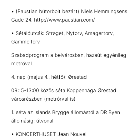
• (Paustian bútorbolt bezárt) Niels Hemmingsens
Gade 24. http://www.paustian.com/
• Sétálóutcák: Strøget, Nytorv, Amagertorv,
Gammeltorv
Szabadprogram a belvárosban, hazaút egyénileg
metróval.
4. nap (május 4., hétfő): Ørestad
09:15-13:00 közös séta Koppenhága Ørestad
városrészben (metrórval is)
1. séta az Islands Brygge állomástól a DR Byen
állomásig: útvonal
• KONCERTHUSET Jean Nouvel