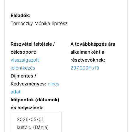
Előadók:
Tornóczky Mónika építész
Részvétel feltétele /
A továbbképzés ára
célcsoport:
alkalmanként a
visszaigazolt
résztvevőknek:
jelentkezés
297.000Ft/fő
Díjmentes /
Kedvezményes:
nincs
adat
Időpontok (dátumok)
és helyszínek:
2026-05-01,
külföld (Dánia)