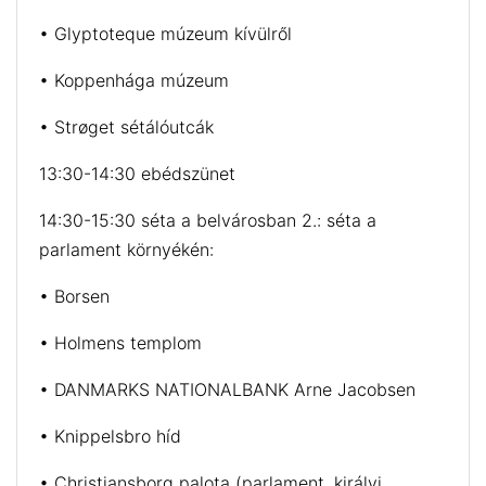
• Glyptoteque múzeum kívülről
• Koppenhága múzeum
• Strøget sétálóutcák
13:30-14:30 ebédszünet
14:30-15:30 séta a belvárosban 2.: séta a
parlament környékén:
• Borsen
• Holmens templom
• DANMARKS NATIONALBANK Arne Jacobsen
• Knippelsbro híd
• Christiansborg palota (parlament, királyi