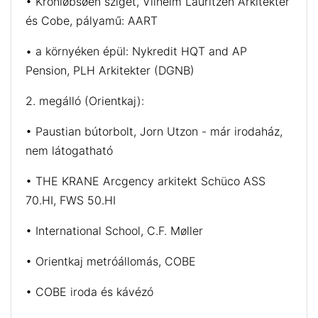
• Kronløbsøen sziget, Vilhelm Lauritzen Arkitekter
és Cobe, pályamű: AART
• a környéken épül: Nykredit HQT and AP
Pension, PLH Arkitekter (DGNB)
2. megálló (Orientkaj):
• Paustian bútorbolt, Jorn Utzon - már irodaház,
nem látogatható
• THE KRANE Arcgency arkitekt Schüco ASS
70.HI, FWS 50.HI
• International School, C.F. Møller
• Orientkaj metróállomás, COBE
• COBE iroda és kávézó