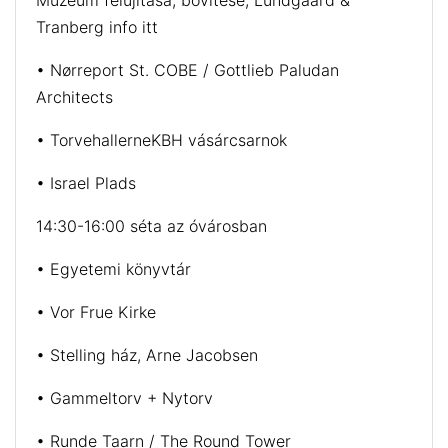
Múzeum felújítása, bővítése; Lundgaard &
Tranberg info itt
• Nørreport St. COBE / Gottlieb Paludan
Architects
• TorvehallerneKBH vásárcsarnok
• Israel Plads
14:30-16:00 séta az óvárosban
• Egyetemi könyvtár
• Vor Frue Kirke
• Stelling ház, Arne Jacobsen
• Gammeltorv + Nytorv
• Runde Taarn / The Round Tower