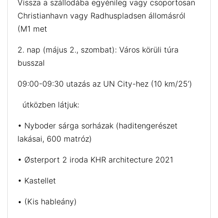
Vissza a szállodába egyénileg vagy csoportosan
Christianhavn vagy Radhuspladsen állomásról
(M1 met
2. nap (május 2., szombat): Város körüli túra
busszal
09:00-09:30 utazás az UN City-hez (10 km/25’)
útközben látjuk:
• Nyboder sárga sorházak (haditengerészet
lakásai, 600 matróz)
• Østerport 2 iroda KHR architecture 2021
• Kastellet
• (Kis hableány)