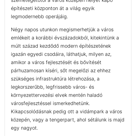
szemétégetőtől a város közepén helyet kapó
építészeti központon át a világ egyik
legmodernebb operájáig.
Négy napos utunkon megismerhetjük a város
emlékeit a korábbi évszázadokból, kitekintünk a
múlt század kezdődő modern építészetének
igazán egyedi csodáira, láthatjuk, milyen az,
amikor a város fejlesztését és bővítését
párhuzamosan kíséri, sőt megelőzi az ehhez
szükséges infrastruktúra létrehozása, a
legkorszerűbb, legfrissebb város- és
környezettervezési elvek mentén haladó
városfejlesztéssel ismerkedhetünk.
Kikapcsolódásnak pedig ott a vidámpark a város
közepén, vagy a tengerpart, ahol sétálunk is majd
egy nagyot.