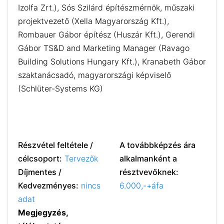
Izolfa Zrt.), Sós Szilárd építészmérnök, műszaki
projektvezető (Xella Magyarország Kft.),
Rombauer Gábor építész (Huszár Kft.), Gerendi
Gábor TS&D and Marketing Manager (Ravago
Building Solutions Hungary Kft.), Kranabeth Gábor
szaktanácsadó, magyarországi képviselő
(Schlüter-Systems KG)
Részvétel feltétele /
A továbbképzés ára
célcsoport:
Tervezők
alkalmanként a
Díjmentes /
résztvevőknek:
Kedvezményes:
nincs
6.000,-+áfa
adat
Megjegyzés,