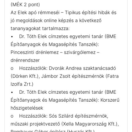
(MÉK 2 pont)
Az Elek apó rémmeséi – Tipikus építési hibák és
jó megoldások online képzés a következő
tananyagokat tartalmazza:
• Dr. Tóth Elek címzetes egyetemi tanár (BME
Építőanyagok és Magasépítés Tanszék):
Pinceszinti drénlemez – szivárgólemez –
drénrendszer
o Hozzászólók: Dvorák Andrea szaktanácsadó
(Dörken Kft.), Jámbor Zsolt építészmérnök (Fatra
Izolfa Zrt.)
• Dr. Tóth Elek címzetes egyetemi tanár (BME
Építőanyagok és Magasépítés Tanszék): Korszerű
hőszigetelések
o Hozzászólók: Sós Szilárd építészmérnök,
műszaki projektvezető (Xella Magyarország Kft.),
Rombauer Gábor építész (Huszár Kft.)