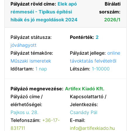
Pályázat rövid címe:
Elek apó
Bírálati
rémmeséi - Tipikus építési
sorszám:
hibák és jó megoldások 2024
2026/1
Pályázat státusza:
Pontérték:
2
jóváhagyott
Pályázat témaköre:
Pályázat jellege:
online
Műszaki ismeretek
távoktatás felvételről
Időtartam:
1 nap
Létszám:
1-10000
Pályázó megnevezése:
Artifex Kiadó Kft.
Pályázó címe /
Kapcsolattartó /
elérhetőségei:
Jelentkezés:
Pajkos u. 28.
Csanády Pál
Telefonszám:
+36-17-
E-mail:
831711
info@artifexkiado.hu