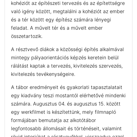
kohéziót az építészeti tervezés és az építettségre
való igény között, megtalálni a kohéziót az ember
és a tér között egy építész számára lényegi
feladat. A művelt tér és a művelt ember
összetartozik.
A résztvevő diákok a közösségi építés alkalmával
mintegy pályaorientációs képzés keretein belül
rálátást kaptak a tervezés, kivitelezés szervezés,
kivitelezés tevékenységeire.
A tábor eredményeit és gyakorlati tapasztalatait
egy kiadvány teszi mostantól elérhetővé mindenki
számára. Augusztus 04. és augusztus 15. között
egy werkfilmet is készítettünk, mely filmnapló
formájában bemutatja az alkotótábor
legfontosabb állomásait és történéseit, valamint
rövid interjúkat a résztvevőkkel, visszaadva ezzel