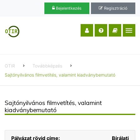
Bejelentkezés
Regisztráció
OTIR
Továbbképzés
Sajtónyilvános filmvetítés, valamint kiadványbemutató
Sajtónyilvános filmvetítés, valamint
kiadványbemutató
Pályázat rövid címe:
Bírálati