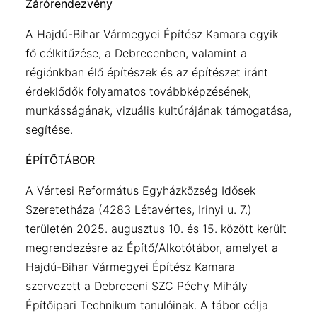
Zárórendezvény
A Hajdú-Bihar Vármegyei Építész Kamara egyik
fő célkitűzése, a Debrecenben, valamint a
régiónkban élő építészek és az építészet iránt
érdeklődők folyamatos továbbképzésének,
munkásságának, vizuális kultúrájának támogatása,
segítése.
ÉPÍTŐTÁBOR
A Vértesi Református Egyházközség Idősek
Szeretetháza (4283 Létavértes, Irinyi u. 7.)
területén 2025. augusztus 10. és 15. között került
megrendezésre az Építő/Alkotótábor, amelyet a
Hajdú-Bihar Vármegyei Építész Kamara
szervezett a Debreceni SZC Péchy Mihály
Építőipari Technikum tanulóinak. A tábor célja