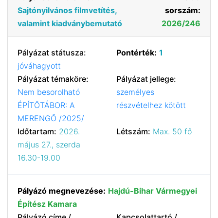
Sajtónyilvános filmvetítés,
sorszám:
valamint kiadványbemutató
2026/246
Pályázat státusza:
Pontérték:
1
jóváhagyott
Pályázat témaköre:
Pályázat jellege:
Nem besorolható
személyes
ÉPÍTŐTÁBOR: A
részvételhez kötött
MERENGŐ /2025/
Időtartam:
2026.
Létszám:
Max. 50 fő
május 27., szerda
16.30-19.00
Pályázó megnevezése:
Hajdú-Bihar Vármegyei
Építész Kamara
Pályázó címe /
Kapcsolattartó /