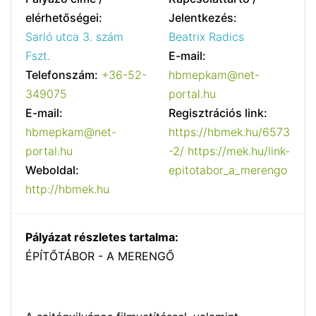
elérhetőségei:
Jelentkezés:
Sarló utca 3. szám
Beatrix Radics
Fszt.
E-mail:
Telefonszám:
+36-52-
hbmepkam@net-
349075
portal.hu
E-mail:
Regisztrációs link:
hbmepkam@net-
https://hbmek.hu/6573
portal.hu
-2/ https://mek.hu/link-
Weboldal:
epitotabor_a_merengo
http://hbmek.hu
Pályázat részletes tartalma:
ÉPÍTŐTÁBOR - A MERENGŐ