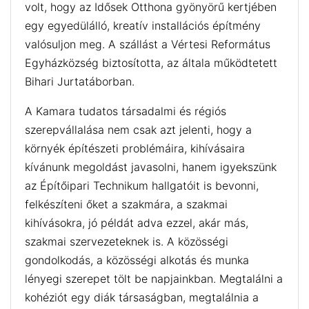
volt, hogy az Idősek Otthona gyönyörű kertjében
egy egyedülálló, kreatív installációs építmény
valósuljon meg. A szállást a Vértesi Református
Egyházközség biztosította, az általa működtetett
Bihari Jurtatáborban.
A Kamara tudatos társadalmi és régiós
szerepvállalása nem csak azt jelenti, hogy a
környék építészeti problémáira, kihívásaira
kívánunk megoldást javasolni, hanem igyekszünk
az Építőipari Technikum hallgatóit is bevonni,
felkészíteni őket a szakmára, a szakmai
kihívásokra, jó példát adva ezzel, akár más,
szakmai szervezeteknek is. A közösségi
gondolkodás, a közösségi alkotás és munka
lényegi szerepet tölt be napjainkban. Megtalálni a
kohéziót egy diák társaságban, megtalálnia a