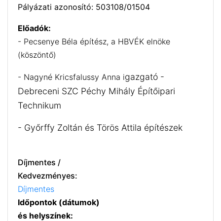
Pályázati azonosító: 503108/01504
Előadók:
- Pecsenye Béla építész, a HBVÉK elnöke
(köszöntő)
gazgató -
- Nagyné Kricsfalussy Anna i
Debreceni SZC Péchy Mihály Építőipari
Technikum
- Győrffy Zoltán és Törös Attila építészek
Díjmentes /
Kedvezményes:
Díjmentes
Időpontok (dátumok)
és helyszínek: