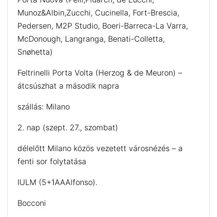
Munoz&Albin,Zucchi, Cucinella, Fort-Brescia,
Pedersen, M2P Studio, Boeri-Barreca-La Varra,
McDonough, Langranga, Benati-Colletta,
Snøhetta)
Feltrinelli Porta Volta (Herzog & de Meuron) –
átcsúszhat a második napra
szállás: Milano
2. nap (szept. 27., szombat)
délelőtt Milano közös vezetett városnézés – a
fenti sor folytatása
IULM (5+1AAAlfonso).
Bocconi