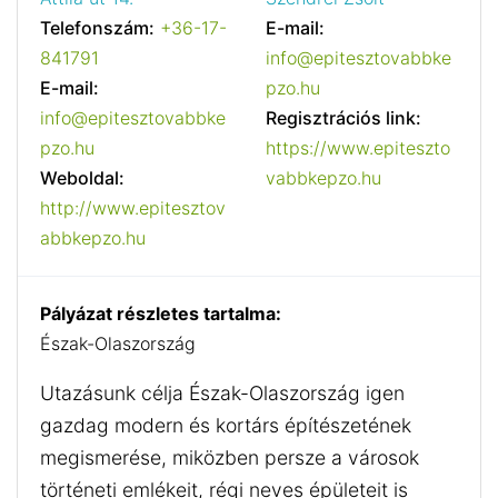
Telefonszám:
+36-17-
E-mail:
841791
info@epitesztovabbke
E-mail:
pzo.hu
info@epitesztovabbke
Regisztrációs link:
pzo.hu
https://www.epiteszto
Weboldal:
vabbkepzo.hu
http://www.epitesztov
abbkepzo.hu
Pályázat részletes tartalma:
Észak-Olaszország
Utazásunk célja Észak-Olaszország igen
gazdag modern és kortárs építészetének
megismerése, miközben persze a városok
történeti emlékeit, régi neves épületeit is