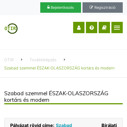
Bejelentkezés
Regisztráció
OTIR
Továbbképzés
Szabad szemmel ÉSZAK-OLASZORSZÁG kortárs és modern
Szabad szemmel ÉSZAK-OLASZORSZÁG
kortárs és modern
Pályázat rövid címe:
Szabad
Bírálati