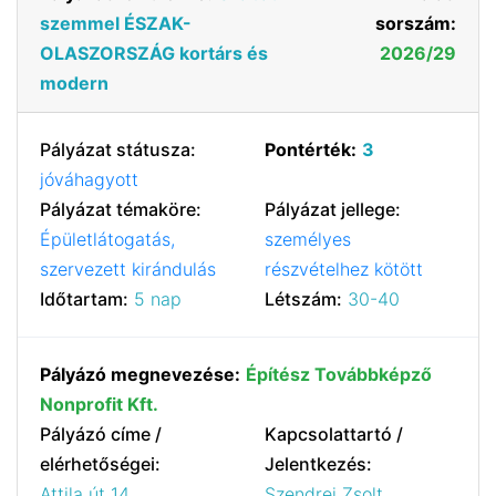
szemmel ÉSZAK-
sorszám:
OLASZORSZÁG kortárs és
2026/29
modern
Pályázat státusza:
Pontérték:
3
jóváhagyott
Pályázat témaköre:
Pályázat jellege:
Épületlátogatás,
személyes
szervezett kirándulás
részvételhez kötött
Időtartam:
5 nap
Létszám:
30-40
Pályázó megnevezése:
Építész Továbbképző
Nonprofit Kft.
Pályázó címe /
Kapcsolattartó /
elérhetőségei:
Jelentkezés:
Attila út 14.
Szendrei Zsolt