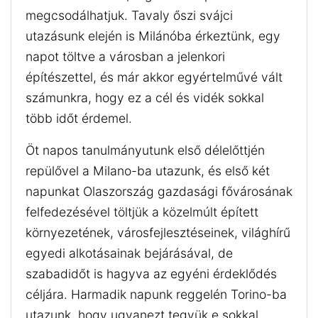
megcsodálhatjuk. Tavaly őszi svájci
utazásunk elején is Milánóba érkeztünk, egy
napot töltve a városban a jelenkori
építészettel, és már akkor egyértelművé vált
számunkra, hogy ez a cél és vidék sokkal
több időt érdemel.
Öt napos tanulmányutunk első délelőttjén
repülővel a Milano-ba utazunk, és első két
napunkat Olaszország gazdasági fővárosának
felfedezésével töltjük a közelmúlt épített
környezetének, városfejlesztéseinek, világhírű
egyedi alkotásainak bejárásával, de
szabadidőt is hagyva az egyéni érdeklődés
céljára. Harmadik napunk reggelén Torino-ba
utazunk, hogy ugyanezt tegyük e sokkal