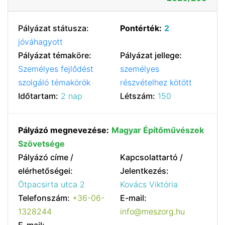
Pályázat státusza:
Pontérték:
2
jóváhagyott
Pályázat témaköre:
Pályázat jellege:
Személyes fejlődést
személyes
szolgáló témakörök
részvételhez kötött
Időtartam:
2 nap
Létszám:
150
Pályázó megnevezése:
Magyar Építőművészek
Szövetsége
Pályázó címe /
Kapcsolattartó /
elérhetőségei:
Jelentkezés:
Ötpacsirta utca 2
Kovács Viktória
Telefonszám:
+36-06-
E-mail:
1328244
info@meszorg.hu