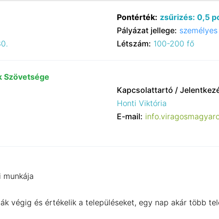
Pontérték:
zsűrizés: 0,5 p
Pályázat jellege:
személyes 
30.
Létszám:
100-200 fő
k Szövetsége
Kapcsolattartó / Jelentkez
Honti Viktória
E-mail:
info.viragosmagya
i munkája
ják végig és értékelik a településeket, egy nap akár több tel