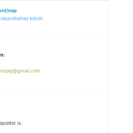
ont/nap
részvételhez kötött
és:
rorszag@gmail.com
epülést is.