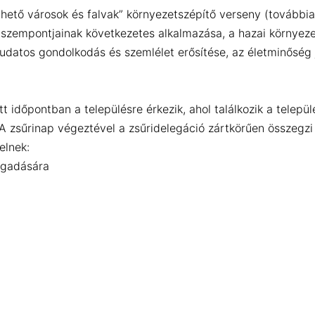
hető városok és falvak” környezetszépítő verseny (továbbia
s szempontjainak következetes alkalmazása, a hazai környezet
datos gondolkodás és szemlélet erősítése, az életminőség j
tt időpontban a településre érkezik, ahol találkozik a telepü
A zsűrinap végeztével a zsűridelegáció zártkörűen összegzi a 
elnek:
ogadására