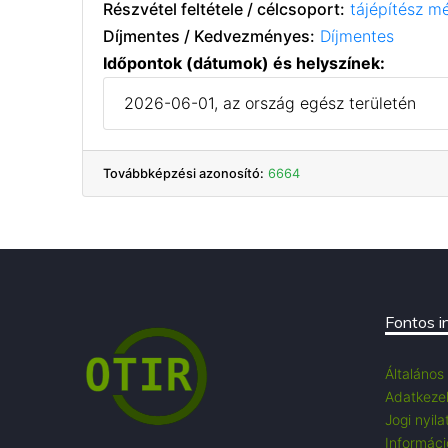
Részvétel feltétele / célcsoport:
tájépítész m
Díjmentes / Kedvezményes:
Díjmentes
Időpontok (dátumok) és helyszínek:
2026-06-01, az ország egész területén
Továbbképzési azonosító:
6664
Fontos i
Általános
Adatkezel
Jogi nyila
Információ