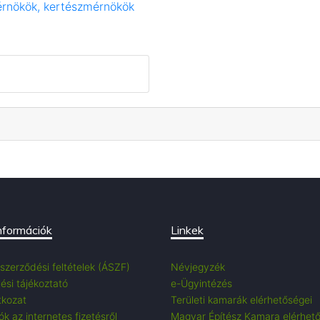
érnökök, kertészmérnökök
nformációk
Linkek
 szerződési feltételek (ÁSZF)
Névjegyzék
ési tájékoztató
e-Ügyintézés
tkozat
Területi kamarák elérhetőségei
k az internetes fizetésről
Magyar Építész Kamara elérhet