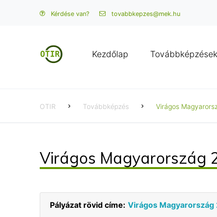
Kérdése van?
tovabbkepzes@mek.hu
Kezdőlap
Továbbképzése
OTIR
Továbbképzés
Virágos Magyarors
Virágos Magyarország 2
Pályázat rövid címe:
Virágos Magyarország 