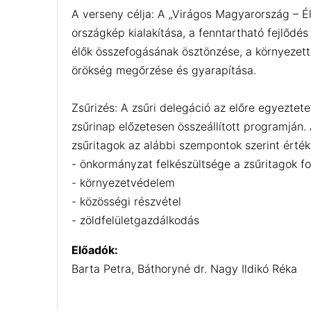
A verseny célja: A „Virágos Magyarország – Él
országkép kialakítása, a fenntartható fejlődé
élők összefogásának ösztönzése, a környezettu
örökség megőrzése és gyarapítása.
Zsűrizés: A zsűri delegáció az előre egyeztete
zsűrinap előzetesen összeállított programján. 
zsűritagok az alábbi szempontok szerint érték
- önkormányzat felkészültsége a zsűritagok f
- környezetvédelem
- közösségi részvétel
- zöldfelületgazdálkodás
Előadók:
Barta Petra, Báthoryné dr. Nagy Ildikó Réka