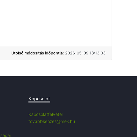
Utolsó módosítás időpontja:
2026-05-09 18:13:03
Kapcsolat
Kapcsolatfelvétel
tovabbkepzes@mek.hu
őségei