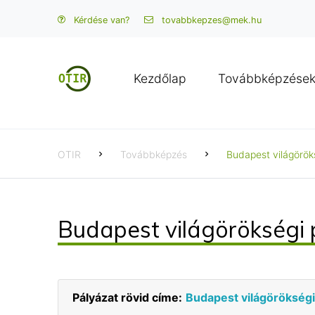
Kérdése van?
tovabbkepzes@mek.hu
Kezdőlap
Továbbképzése
OTIR
Továbbképzés
Budapest világörök
Budapest világörökségi
Pályázat rövid címe:
Budapest világörökségi