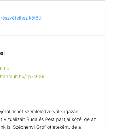
részvételhez kötött
és:
lt.hu
oltarimult.hu/?p=1629
ről. Innét szemlélődve válik igazán
vizualizált Buda és Pest partjai közé, de az
nk is, Széchenyi Gróf ötleteként, de a