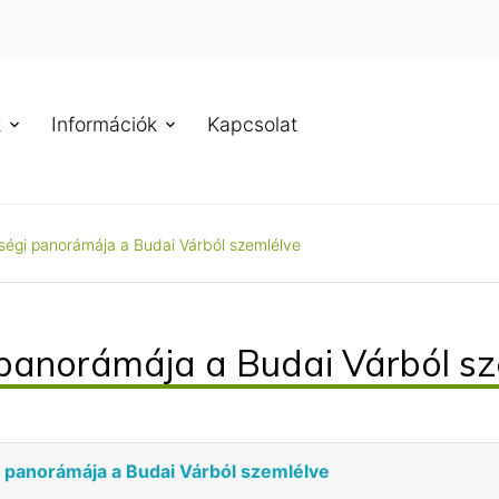
k
Információk
Kapcsolat
ségi panorámája a Budai Várból szemlélve
 panorámája a Budai Várból sz
 panorámája a Budai Várból szemlélve