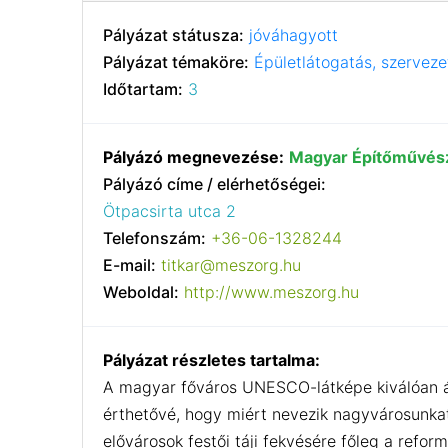
Pályázat státusza:
jóváhagyott
Pályázat témaköre:
Épületlátogatás, szerveze
Időtartam:
3
Pályázó megnevezése:
Magyar Építőművés
Pályázó címe / elérhetőségei:
Ötpacsirta utca 2
Telefonszám:
+36-06-1328244
E-mail:
titkar@meszorg.hu
Weboldal:
http://www.meszorg.hu
Pályázat részletes tartalma:
A magyar főváros UNESCO-látképe kiválóan át
érthetővé, hogy miért nevezik nagyvárosunkat
elővárosok festői táji fekvésére főleg a refor