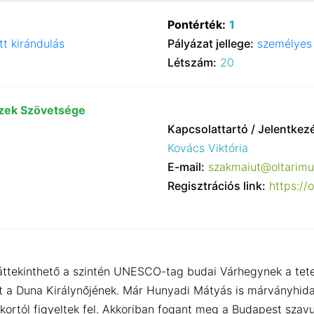
Pontérték:
1
tt kirándulás
Pályázat jellege:
személyes 
Létszám:
20
zek Szövetsége
Kapcsolattartó / Jelentkez
Kovács Viktória
E-mail:
szakmaiut@oltarimu
Regisztrációs link:
https://
tekinthető a szintén UNESCO-tag budai Várhegynek a tetejé
 a Duna Királynőjének. Már Hunyadi Mátyás is márványhidat 
mkortól figyeltek fel. Akkoriban fogant meg a Budapest szavu