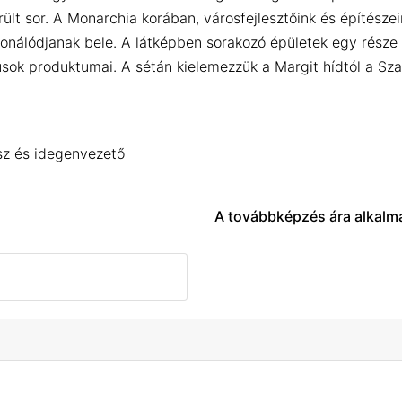
ült sor. A Monarchia korában, városfejlesztőink és építész
onálódjanak bele. A látképben sorakozó épületek egy része
ílusok produktumai. A sétán kielemezzük a Margit hídtól a 
sz és idegenvezető
A továbbképzés ára alkalm