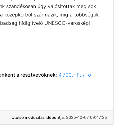
eink szándékosan úgy valósítottak meg sok
 a középkorból származik, míg a többségük
Szabadság hídig ívelő UNESCO-városképi
anként a résztvevőknek:
4.700,- Ft / fő
Utolsó módosítás időpontja:
2025-10-07 09:47:25