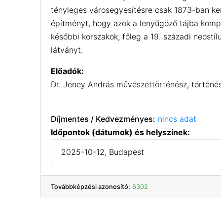
tényleges városegyesítésre csak 1873-ban ker
építményt, hogy azok a lenyűgöző tájba komp
későbbi korszakok, főleg a 19. századi neost
látványt.
Előadók:
Dr. Jeney András művészettörténész, történé
Díjmentes / Kedvezményes:
nincs adat
Időpontok (dátumok) és helyszínek:
2025-10-12, Budapest
Továbbképzési azonosító:
6302