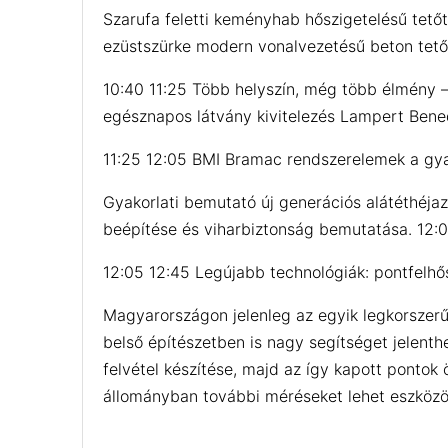
Szarufa feletti keményhab hőszigetelésű tetőt
ezüstszürke modern vonalvezetésű beton tetőf
10:40 11:25 Több helyszín, még több élmény –
egésznapos látvány kivitelezés Lampert Bened
11:25 12:05 BMI Bramac rendszerelemek a gya
Gyakorlati bemutató új generációs alátéthéjaz
beépítése és viharbiztonság bemutatása. 12:0
12:05 12:45 Legújabb technológiák: pontfelh
Magyarországon jelenleg az egyik legkorszerűb
belső építészetben is nagy segítséget jelent
felvétel készítése, majd az így kapott pontok
állományban további méréseket lehet eszközöln