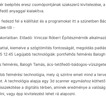
ér beépítés eresz csomópontjának szakszerű kivitelezése, a
edő anyaggal kialakítva.
 fedezd fel a kiállítást és a programokat itt a szünetben 
ek-től -
korlatban. Előadó: Viniczai Róbert Építészmérnök alkalmaz
attal, kiemelve a szögtömítés fontosságát, megoldás padlást
5 12:45 Legújabb technológiák: pontfelhős felmérés Balogh 
ős felmérés, Balogh Tamás, ács-tetőfedő-bádogos-vízsziget
b felmérési technológia, mely új szintre emeli mind a terve
het. A technológia alapja egy 3d scanner egymáshoz köthető
 összekötése a digitális térben, aminek eredménye a valósá
i, vagy épp kivitelezést lehet rá alapozni.