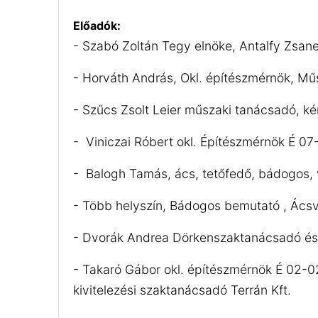
Előadók:
- Szabó Zoltán Tegy elnöke, Antalfy Zsane
- Horváth András, Okl. építészmérnök, Mű
- Szűcs Zsolt Leier műszaki tanácsadó, k
- Viniczai Róbert okl. Építészmérnök É 0
-
Balogh Tamás, ács, tetőfedő, bádogos, 
- Több helyszín, Bádogos bemutató , Ács
- Dvorák Andrea Dörkenszaktanácsadó és 
- Takaró Gábor okl. építészmérnök É 02-02
kivitelezési szaktanácsadó Terrán Kft.