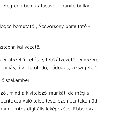
 rétegrend bemutatásával, Granite brillant
Bádogos bemutató , Ácsverseny bemutató -
ástechnikai vezető.
ér átszellőztetésre, tető átvezető rendszerek
Tamás, ács, tetőfedő, bádogos, vízszigetelő
elő szakember
zői, mind a kivitelezői munkát, de még a
 pontokba való telepítése, ezen pontokon 3d
g mm pontos digitális leképezése. Ebben az