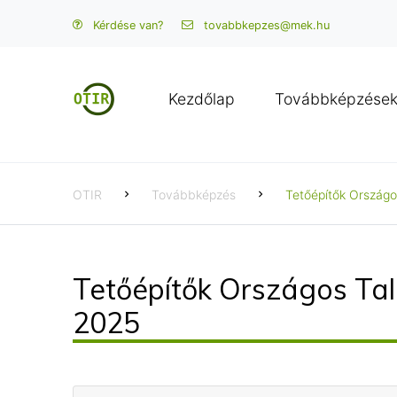
Kérdése van?
tovabbkepzes@mek.hu
Kezdőlap
Továbbképzése
OTIR
Továbbképzés
Tetőépítők Országo
Tetőépítők Országos Talá
2025