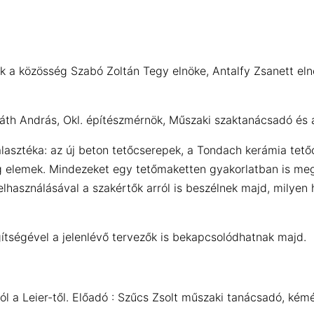
 a közösség Szabó Zoltán Tegy elnöke, Antalfy Zsanett eln
th András, Okl. építészmérnök, Műszaki szaktanácsadó és a
lasztéka: az új beton tetőcserepek, a Tondach kerámia tet
ng elemek. Mindezeket egy tetőmaketten gyakorlatban is me
használásával a szakértők arról is beszélnek majd, milyen 
gítségével a jelenlévő tervezők is bekapcsolódhatnak majd.
 a Leier-től. Előadó : Szűcs Zsolt műszaki tanácsadó, kém