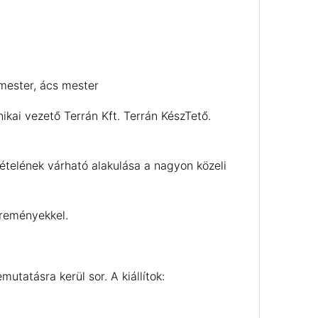
mester, ács mester
ikai vezető Terrán Kft. Terrán KészTető.
ételének várható alakulása a nagyon közeli
ereményekkel.
utatásra kerül sor. A kiállítok: