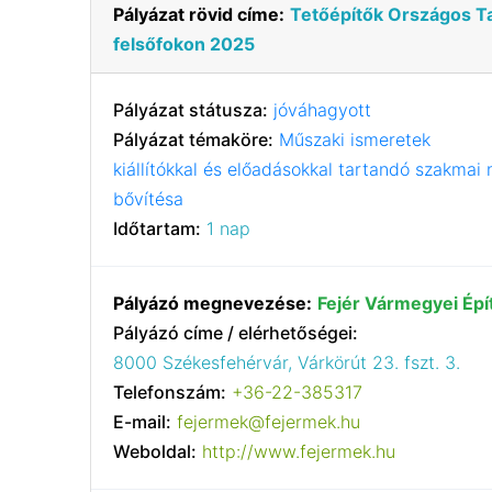
Pályázat rövid címe:
Tetőépítők Országos Ta
felsőfokon 2025
Pályázat státusza:
jóváhagyott
Pályázat témaköre:
Műszaki ismeretek
kiállítókkal és előadásokkal tartandó szakma
bővítésa
Időtartam:
1 nap
Pályázó megnevezése:
Fejér Vármegyei Ép
Pályázó címe / elérhetőségei:
8000 Székesfehérvár, Várkörút 23. fszt. 3.
Telefonszám:
+36-22-385317
E-mail:
fejermek@fejermek.hu
Weboldal:
http://www.fejermek.hu