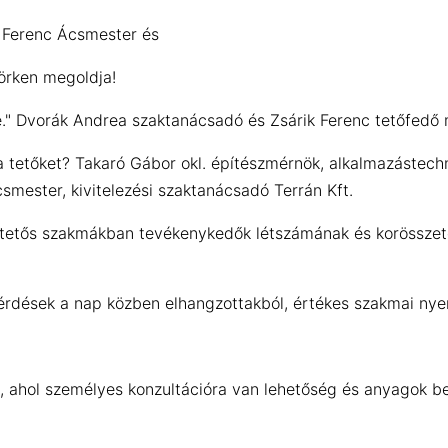
 Ferenc Ácsmester és
örken megoldja!
e." Dvorák Andrea szaktanácsadó és Zsárik Ferenc tetőfedő 
a tetőket? Takaró Gábor okl. építészmérnök, alkalmazástechn
csmester, kivitelezési szaktanácsadó Terrán Kft.
A tetős szakmákban tevékenykedők létszámának és korösszet
en.
kérdések a nap közben elhangzottakból, értékes szakmai ny
, ahol személyes konzultációra van lehetőség és anyagok bem