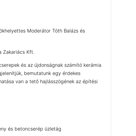
ökhelyettes Moderátor Tóth Balázs és
 Zakariács Kft.
őcserepek és az újdonságnak számító kerámia
gjelenítjük, bemutatunk egy érdekes
hatása van a tető hajlásszögének az építési
ény és betoncserép üzletág