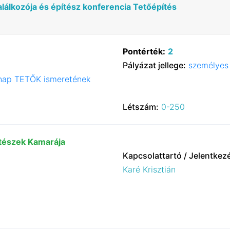
lálkozója és építész konferencia Tetőépítés
Pontérték:
2
Pályázat jellege:
személyes 
i nap TETŐK ismeretének
Létszám:
0-250
ítészek Kamarája
Kapcsolattartó / Jelentkez
Karé Krisztián