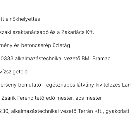
tt elnökhelyettes
szaki szaktanácsadó és a Zakariács Kft.
émény és betoncserép üzletág
7-0333 alkalmazástechnikai vezető BMI Bramac
vízszigetelő
verseny bemutató - egésznapos látvány kivitelezés La
Zsárik Ferenc tetőfedő mester, ács mester
30, alkalmazástechnikai vezető Terrán Kft., gyakorlati