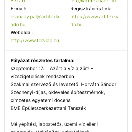
831711
info@artifexkiado.hu
E-mail:
Regisztrációs link:
csanady.pal@artifexki
https://www.artifexkia
ado.hu
do.hu
Weboldal:
http://www.tervlap.hu
Pályázat részletes tartalma:
szeptember 17. Azért a víz a zűr? –
vízszigetelések rendszerben
Szakmai szervező és levezető: Horváth Sándor
Széchenyi-díjas, okleveles építészmérnök,
címzetes egyetemi docens
BME Épületszerkezettani Tanszék
Mélyépítési, lapostetős, üzemi víz elleni