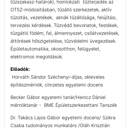
tűzszakasz-határok), homlokzati tűzterjedés az
OTSZ-módosításban, tűzálló szerkezetek, aktív
tűzoltás, vezetékek, aknák tűzállósága, felújítási,
tervezési kérdések. Tűzvédő bevonatok, festékek,
tűzgátló födém, fal, álmennyezet, csőátvezetések,
áttörések hőszigetelése, tűzvédelmi üvegezések.
Épületautomatika, okosotthon, felügyelet,
elektromos megoldások.
Előadók:
Horváth Sándor Széchenyi-díjas, okleveles
építészmérnök, címzetes egyetemi docens
Becker Gábor egyetemi tanár/Heincz Dániel
mérnöktanár - BME Épületszerkezettani Tanszék
Dr. Takács Lajos Gábor egyetemi docens/ Szikra
Csaba tudományos munkatárs /Oláh Krisztián