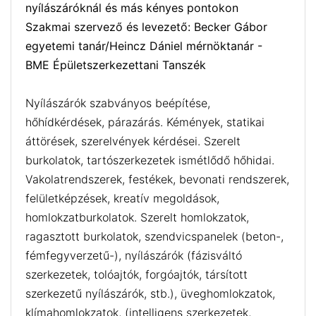
nyílászáróknál és más kényes pontokon
Szakmai szervező és levezető: Becker Gábor
egyetemi tanár/Heincz Dániel mérnöktanár -
BME Épületszerkezettani Tanszék
Nyílászárók szabványos beépítése,
hőhídkérdések, párazárás. Kémények, statikai
áttörések, szerelvények kérdései. Szerelt
burkolatok, tartószerkezetek ismétlődő hőhidai.
Vakolatrendszerek, festékek, bevonati rendszerek,
felületképzések, kreatív megoldások,
homlokzatburkolatok. Szerelt homlokzatok,
ragasztott burkolatok, szendvicspanelek (beton-,
fémfegyverzetű-), nyílászárók (fázisváltó
szerkezetek, tolóajtók, forgóajtók, társított
szerkezetű nyílászárók, stb.), üveghomlokzatok,
klímahomlokzatok, (intelligens szerkezetek,