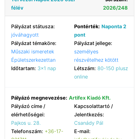
félév
2026/248
Pályázat státusza:
Pontérték:
Naponta 2
jóváhagyott
pont
Pályázat témaköre:
Pályázat jellege:
Műszaki ismeretek
személyes
Épületszerkezettan
részvételhez kötött
Időtartam:
3x1 nap
Létszám:
80-150 plusz
online
Pályázó megnevezése:
Artifex Kiadó Kft.
Pályázó címe /
Kapcsolattartó /
elérhetőségei:
Jelentkezés:
Pajkos u. 28.
Csanády Pál
Telefonszám:
+36-17-
E-mail: