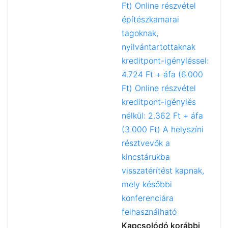
Ft) Online részvétel
építészkamarai
tagoknak,
nyilvántartottaknak
kreditpont-igényléssel:
4.724 Ft + áfa (6.000
Ft) Online részvétel
kreditpont-igénylés
nélkül: 2.362 Ft + áfa
(3.000 Ft) A helyszíni
résztvevők a
kincstárukba
visszatérítést kapnak,
mely későbbi
konferenciára
felhasználható
Kapcsolódó korábbi