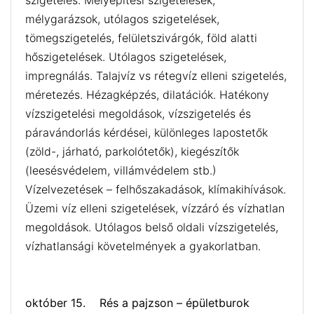
szigetelés. Mélyépítési szigetelések,
mélygarázsok, utólagos szigetelések,
tömegszigetelés, felületszivárgók, föld alatti
hőszigetelések. Utólagos szigetelések,
impregnálás. Talajvíz vs rétegvíz elleni szigetelés,
méretezés. Hézagképzés, dilatációk. Hatékony
vízszigetelési megoldások, vízszigetelés és
páravándorlás kérdései, különleges lapostetők
(zöld-, járható, parkolótetők), kiegészítők
(leesésvédelem, villámvédelem stb.)
Vízelvezetések – felhőszakadások, klímakihívások.
Üzemi víz elleni szigetelések, vízzáró és vízhatlan
megoldások. Utólagos belső oldali vízszigetelés,
vízhatlansági követelmények a gyakorlatban.
október 15. Rés a pajzson – épületburok