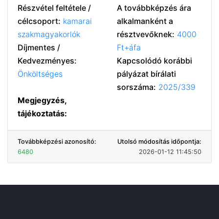
Részvétel feltétele /
A továbbképzés ára
célcsoport:
kamarai
alkalmanként a
szakmagyakorlók
résztvevőknek:
4000
Díjmentes /
Ft+áfa
Kedvezményes:
Kapcsolódó korábbi
Önköltséges
pályázat bírálati
sorszáma:
2025/339
Megjegyzés,
tájékoztatás:
Továbbképzési azonosító:
Utolsó módosítás időpontja:
6480
2026-01-12 11:45:50