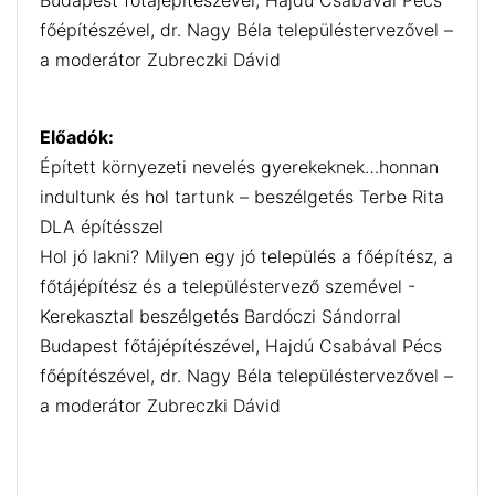
Budapest főtájépítészével, Hajdú Csabával Pécs
főépítészével, dr. Nagy Béla településtervezővel –
a moderátor Zubreczki Dávid
Előadók:
Épített környezeti nevelés gyerekeknek…honnan
indultunk és hol tartunk – beszélgetés Terbe Rita
DLA építésszel
Hol jó lakni? Milyen egy jó település a főépítész, a
főtájépítész és a településtervező szemével -
Kerekasztal beszélgetés Bardóczi Sándorral
Budapest főtájépítészével, Hajdú Csabával Pécs
főépítészével, dr. Nagy Béla településtervezővel –
a moderátor Zubreczki Dávid