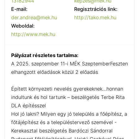
13182944
kepzes@mek.hu
E-mail:
Regisztrációs link:
der.andrea@mek.hu
http://tako.mek.hu
Weboldal:
http://www.mek.hu
Pályázat részletes tartalma:
A 2025. szeptember 11-i MÉK SzeptemberFeszten
elhangzott előadások közül 2 előadás
Épített környezeti nevelés gyerekeknek…honnan
indultunk és hol tartunk – beszélgetés Terbe Rita
DLA építésszel
Hol jó lakni? Milyen egy jó település a főépítész, a
főtájépítész és a településtervező szemével -
Kerekasztal beszélgetés Bardóczi Sándorral