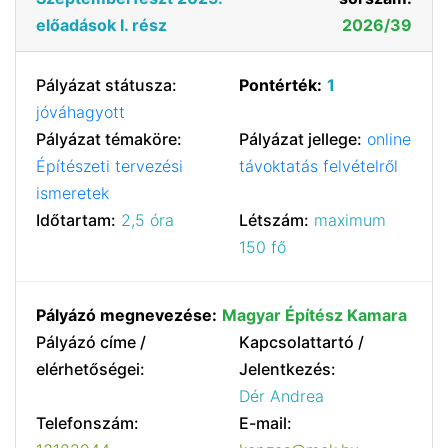
előadások I. rész
2026/39
Pályázat státusza:
Pontérték:
1
jóváhagyott
Pályázat témaköre:
Pályázat jellege:
online
Építészeti tervezési
távoktatás felvételről
ismeretek
Időtartam:
2,5 óra
Létszám:
maximum
150 fő
Pályázó megnevezése:
Magyar Építész Kamara
Pályázó címe /
Kapcsolattartó /
elérhetőségei:
Jelentkezés:
Dér Andrea
Telefonszám:
E-mail: