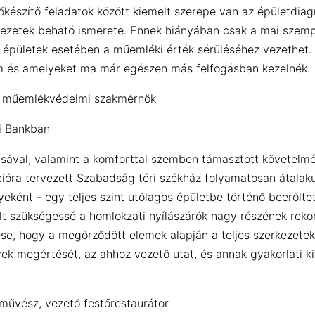
lőkészítő feladatok között kiemelt szerepe van az épületdi
kezetek beható ismerete. Ennek hiányában csak a mai szemp
ó épületek esetében a műemléki érték sérüléséhez vezethet
em és amelyeket ma már egészen más felfogásban kezelnék.
ök, műemlékvédelmi szakmérnök
i Bankban
ásával, valamint a komforttal szemben támasztott követelm
nkcióra tervezett Szabadság téri székház folyamatosan átala
eként - egy teljes szint utólagos épületbe történő beerőltet
lt szükségessé a homlokzati nyílászárók nagy részének rekon
ése, hogy a megőrződött elemek alapján a teljes szerkezetek
lvek megértését, az ahhoz vezető utat, és annak gyakorlati 
művész, vezető festőrestaurátor