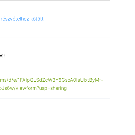
részvételhez kötött
és:
forms/d/e/1FAIpQLSdZcW3Y6GsoA0laUlxtByMf-
s6w/viewform?usp=sharing