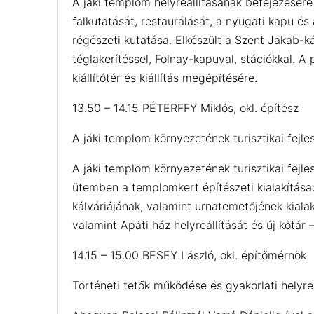
A jáki templom helyreállításának befejezésér
falkutatását, restaurálását, a nyugati kapu é
régészeti kutatása. Elkészült a Szent Jakab-k
téglakerítéssel, Folnay-kapuval, stációkkal. 
kiállítótér és kiállítás megépítésére.
13.50 – 14.15 PÉTERFFY Miklós, okl. építész
A jáki templom környezetének turisztikai fejle
A jáki templom környezetének turisztikai fejle
ütemben a templomkert építészeti kialakítása: b
kálváriájának, valamint urnatemetőjének kiala
valamint Apáti ház helyreállítását és új kőtár – 
14.15 – 15.00 BESEY László, okl. építőmérnök
Történeti tetők működése és gyakorlati helyreá