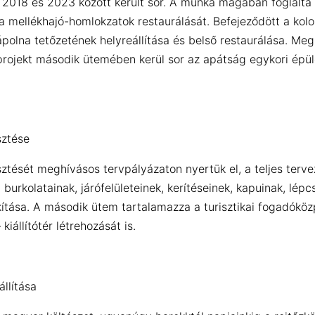
e 2018 és 2023 között került sor. A munka magában foglalta 
s a mellékhajó-homlokzatok restaurálását. Befejeződött a ko
ápolna tetőzetének helyreállítása és belső restaurálása. Meg
A projekt második ütemében kerül sor az apátság egykori épül
sztése
sztését meghívásos tervpályázaton nyertük el, a teljes terve
urkolatainak, járófelületeinek, kerítéseinek, kapuinak, lépcső
kítása. A második ütem tartalamazza a turisztikai fogadóköz
kiállítótér létrehozását is.
llítása