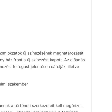
 homlokzatok új színezésének meghatározását
y ház frontja új színezést kapott. Az előadás
ési felfogást jelentősen cáfolják, illetve
elmi szakember
ak a történeti szerkezeteit kell megőrizni,