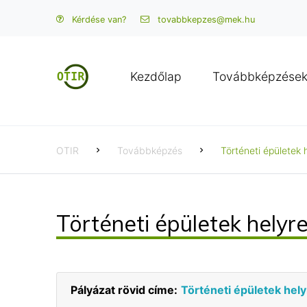
Kérdése van?
tovabbkepzes@mek.hu
Kezdőlap
Továbbképzése
OTIR
Továbbképzés
Történeti épületek 
Történeti épületek helyr
Pályázat rövid címe:
Történeti épületek hely