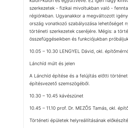
külön-külön és együttvéve. Ez igen nagy kihív
szerkezetek - fizikai mivoltukban való - fennt
régiónkban. Ugyanakkor a megváltozott igénye
ország vonatkozó szabályozása lehetőséget ny
történeti szerkezetek cseréjére. Mégis: a tör
összefüggéseikben és funkciójukban próbáljuk
10.05 – 10.30 LENGYEL Dávid, okl. építőmérnö
Lánchíd múlt és jelen
A Lánchíd építése és a felújítás előtti történ
építésvezető szemszögéből.
10.30 – 10.45 kávészünet
10.45 – 11.10 prof. Dr. MEZŐS Tamás, okl. é
Történeti épületek helyreállításának előkészít