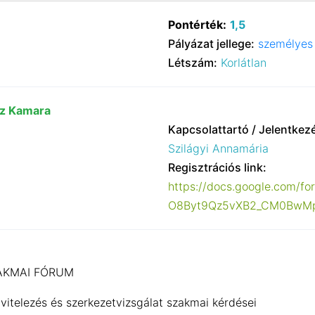
Pontérték:
1,5
Pályázat jellege:
személyes 
Létszám:
Korlátlan
sz Kamara
Kapcsolattartó / Jelentkez
Szilágyi Annamária
Regisztrációs link:
https://docs.google.com/
O8Byt9Qz5vXB2_CM0BwMpJ
AKMAI FÓRUM
kivitelezés és szerkezetvizsgálat szakmai kérdései