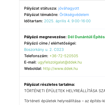
Pályázat státusza:
jóváhagyott
Pályázat témaköre:
Örökségvédelem
Időtartam:
2025. április 4. 9:00-16:00
Pályázó megnevezése:
Dél Dunántúli Építé
Pályázó címe / elérhetőségei:
Boszorkány u. 2. C023
Telefonszám:
+36-72-520505
E-mail:
ugyfelszolgalat@ddek.hu
Weboldal:
http://www.ddek.hu
Pályázat részletes tartalma:
TÖRTÉNETI ÉPÜLETEK HELYREÁLLÍTÁSA SZ
Történeti épületek helyreállítása – az építés-