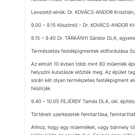
Levezető elnök: Dr. KOVÁCS-ANDOR Krisztián
9.00 – 9.15 Köszöntő – Dr. KOVÁCS-ANDOR Kri
9.15 – 9.40 Dr. TÁRKÁNYI Sándor DLA, egyete
Természetes festékpigmentek előfordulása So
Az elmúlt 10 évben több mint 80 műemlék épü
helyszíni kutatások előzték meg. Az épület t
során két olyan természetes festékpigment elő
felülírják.
9.40 – 10.05 FEJÉRDY Tamás DLA, okl. építé
Történeti szerkezetek fenntartása, fenntartha
Ahhoz, hogy egy műemléket, vagy bármely tört