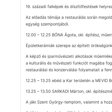
19. századi falképek és díszítőfestések hely
Az előadás témája a restaurálás során megold
egység szempontjából.
12.00 – 12.25 BÓNA Ágota, okl. építész, műe
Épületkerámiák szerepe az épített örökségün
A képző és iparművészeti alkotások műemléke
a kulturális és művészeti funkciót magába fogl
restaurálási és konzerválási folyamatait a fe
12.25 – 13.25 ebéd a Kar területén a MEVID 
13.25 – 13.50 SARKADI Márton, okl. építészmé
A jáki Szent György-templom, valamint a hoz