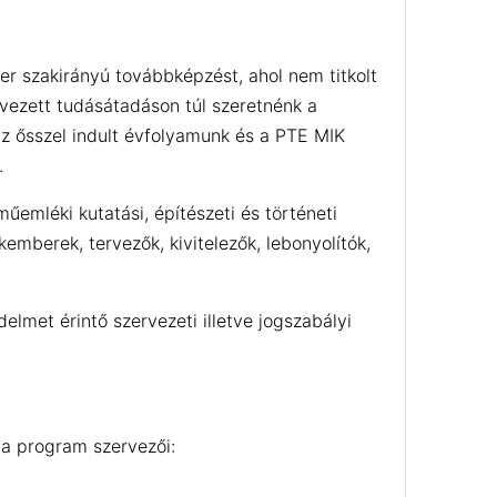
er szakirányú továbbképzést, ahol nem titkolt
rvezett tudásátadáson túl szeretnénk a
az ősszel indult évfolyamunk és a PTE MIK
.
űemléki kutatási, építészeti és történeti
emberek, tervezők, kivitelezők, lebonyolítók,
lmet érintő szervezeti illetve jogszabályi
 a program szervezői: