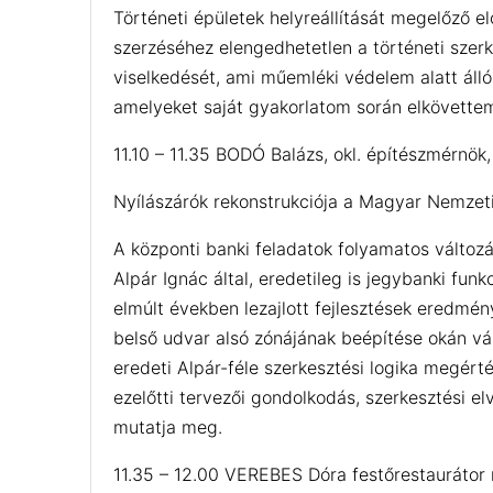
Történeti épületek helyreállítását megelőző e
szerzéséhez elengedhetetlen a történeti szer
viselkedését, ami műemléki védelem alatt áll
amelyeket saját gyakorlatom során elkövett
11.10 – 11.35 BODÓ Balázs, okl. építészmérn
Nyílászárók rekonstrukciója a Magyar Nemzet
A központi banki feladatok folyamatos változ
Alpár Ignác által, eredetileg is jegybanki fu
elmúlt években lezajlott fejlesztések eredmény
belső udvar alsó zónájának beépítése okán vá
eredeti Alpár-féle szerkesztési logika megért
ezelőtti tervezői gondolkodás, szerkesztési e
mutatja meg.
11.35 – 12.00 VEREBES Dóra festőrestaurátor 