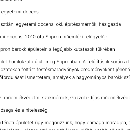
, egyetemi docens
sztián, egyetemi docens, okl. építészmérnök, házigazda
mi docens, 2010 óta Sopron műemléki felügyelője
pron barokk épületein a legújabb kutatások tükrében
let homlokzata újult meg Sopronban. A felújítások során a
agozatokon feltárt festékmaradványok eredményeként jónéhán
fordulását ismertetem, amelyek a hagyományos barokk színez
sz, műemlékvédelmi szakmérnök, Gazzola-díjas műemlékvéd
tósága és a hitelesség
éneti épületet úgy megőrizzünk, hogy önmaga maradjon, ann