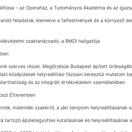
reállítása – az Operaház, a Tudományos Akadémia és az Igazs
andó feladatok, kiemelve a falfestmények és a környező de
mlékvédelmi szaktanácsadó, a BMDI hallgatója
kben
ink szerves részei. Megőrzésük Budapest épített örökségébe
aló középületek helyreállítási fázisain keresztül mutatom be
nntarthatóság és az integrált értékvédelem szemléletében.
Boszi Étteremben
rnök, műemléki szakértő, a jáki templom helyreállításának 
zá tartozó épületegyüttes kutatásának és helyreállításána