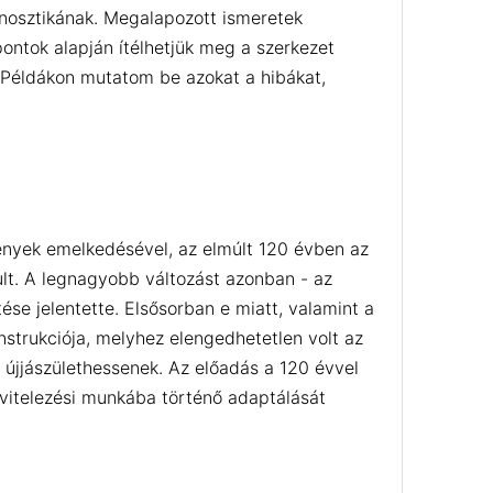
agnosztikának. Megalapozott ismeretek
ontok alapján ítélhetjük meg a szerkezet
. Példákon mutatom be azokat a hibákat,
ények emelkedésével, az elmúlt 120 évben az
kult. A legnagyobb változást azonban - az
ése jelentette. Elsősorban e miatt, valamint a
strukciója, melyhez elengedhetetlen volt az
 újjászülethessenek. Az előadás a 120 évvel
kivitelezési munkába történő adaptálását