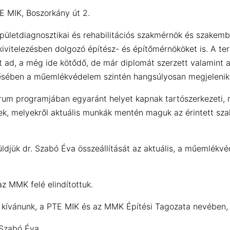
TE MIK, Boszorkány út 2.
épületdiagnosztikai és rehabilitációs szakmérnök és szakemb
ivitelezésben dolgozó építész- és építőmérnököket is. A te
st ad, a még ide kötődő, de már diplomát szerzett valamint 
pzésében a műemlékvédelem szintén hangsúlyosan megjelenik
órum programjában egyaránt helyet kapnak tartószerkezeti, m
sek, melyekről aktuális munkák mentén maguk az érintett szak
jük dr. Szabó Éva összeállítását az aktuális, a műemlékvéde
z MMK felé elindítottuk.
t kívánunk, a PTE MIK és az MMK Építési Tagozata nevében,
 Szabó Éva