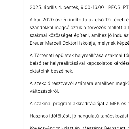
2025. április 4. péntek, 9.00-16.00 | PÉCS, P
A kar 2020 őszén indította az első Történeti 
szándékkal megcéloztuk a tervezők mellett a k
szakmai közösséget építeni, amihez jó indulá
Breuer Marcell Doktori Iskolája, melynek ké
A Történeti épületek helyreállítása szakmai f
belső tér helyreállításával kapcsolatos kérdé
oktatóink beszélnek.
A szekció résztvevői számára emailben megküld
változásokról.
A szakmai program akkreditációját a MÉK és a
Hasznos időtöltést, jó hangulatú tanácskozás
Kovács-Andor Krisztián, Mészáros Bernadett,