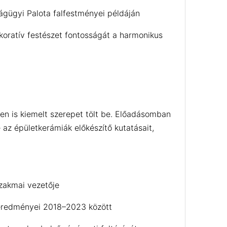
ágügyi Palota falfestményei példáján
koratív festészet fontosságát a harmonikus
n is kiemelt szerepet tölt be. Előadásomban
 az épületkerámiák előkészítő kutatásait,
szakmai vezetője
k eredményei 2018–2023 között