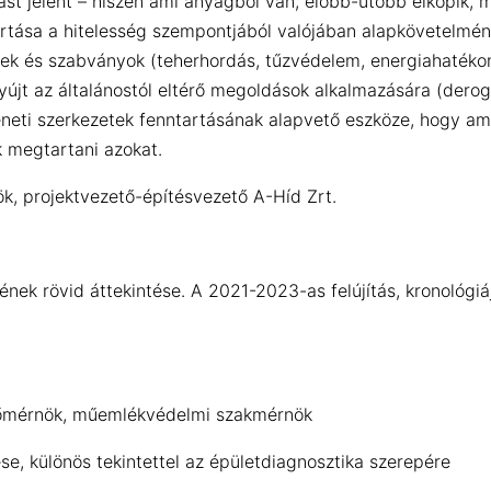
ást jelent – hiszen ami anyagból van, előbb-utóbb elkopik, m
artása a hitelesség szempontjából valójában alapkövetelmény
k és szabványok (teherhordás, tűzvédelem, energiahatékony
újt az általánostól eltérő megoldások alkalmazására (derogá
téneti szerkezetek fenntartásának alapvető eszköze, hogy ame
 megtartani azokat.
k, projektvezető-építésvezető A-Híd Zrt.
etének rövid áttekintése. A 2021-2023-as felújítás, kronológi
pítőmérnök, műemlékvédelmi szakmérnök
ése, különös tekintettel az épületdiagnosztika szerepére