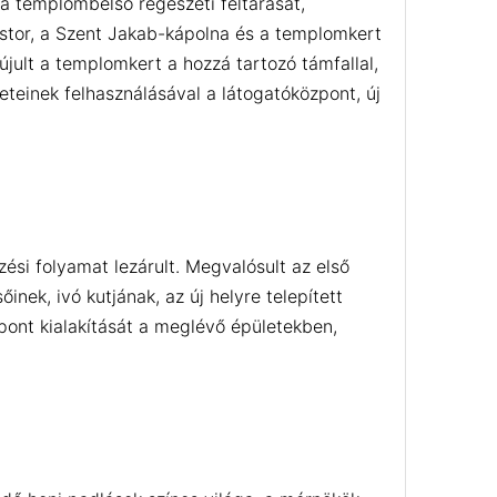
a templombelső régészeti feltárását,
lostor, a Szent Jakab-kápolna és a templomkert
újult a templomkert a hozzá tartozó támfallal,
eteinek felhasználásával a látogatóközpont, új
zési folyamat lezárult. Megvalósult az első
inek, ivó kutjának, az új helyre telepített
pont kialakítását a meglévő épületekben,