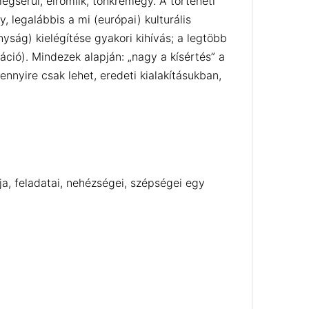
egsérül, elromlik, tönkremegy. A történeti
, legalábbis a mi (európai) kulturális
ság) kielégítése gyakori kihívás; a legtöbb
ció). Mindezek alapján: „nagy a kísértés” a
nnyire csak lehet, eredeti kialakításukban,
ája, feladatai, nehézségei, szépségei egy