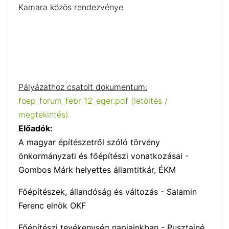
Kamara közös rendezvénye
Pályázathoz csatolt dokumentum:
foep_forum_febr_12_eger.pdf (letöltés /
megtekintés)
Előadók:
A magyar építészetről szóló törvény
önkormányzati és főépítészi vonatkozásai -
Gombos Márk helyettes államtitkár, ÉKM
Főépítészek, állandóság és változás - Salamin
Ferenc elnök OKF
Főépítészi tevékenység napjainkban -
Pusztainé