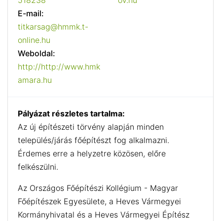
518238
ov.hu
E-mail:
titkarsag@hmmk.t-
online.hu
Weboldal:
http://http://www.hmk
amara.hu
Pályázat részletes tartalma:
Az új építészeti törvény alapján minden
település/járás főépítészt fog alkalmazni.
Érdemes erre a helyzetre közösen, előre
felkészülni.
Az Országos Főépítészi Kollégium - Magyar
Főépítészek Egyesülete, a Heves Vármegyei
Kormányhivatal és a Heves Vármegyei Építész