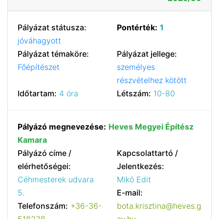
Pályázat státusza:
Pontérték:
1
jóváhagyott
Pályázat témaköre:
Pályázat jellege:
Főépítészet
személyes
részvételhez kötött
Időtartam:
4 óra
Létszám:
10-80
Pályázó megnevezése:
Heves Megyei Építész
Kamara
Pályázó címe /
Kapcsolattartó /
elérhetőségei:
Jelentkezés:
Céhmesterek udvara
Mikó Edit
5.
E-mail:
Telefonszám:
+36-36-
bota.krisztina@heves.g