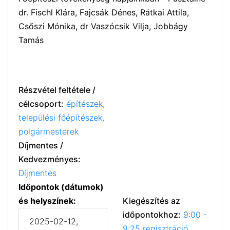
dr. Fischl Klára, Fajcsák Dénes, Rátkai Attila,
Csőszi Mónika, dr Vaszócsik Vilja, Jobbágy
Tamás
Részvétel feltétele /
célcsoport:
építészek,
települési főépítészek,
polgármesterek
Díjmentes /
Kedvezményes:
Díjmentes
Időpontok (dátumok)
és helyszínek:
Kiegészítés az
időpontokhoz:
9:00 -
2025-02-12,
9:25 regisztráció