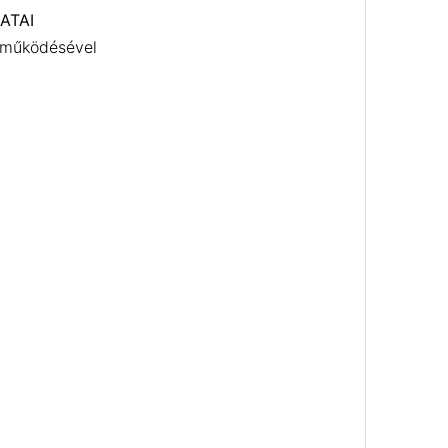
ATAI
eműködésével