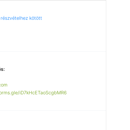
részvételhez kötött
és:
com
/forms.gle/iD7kHcETaoScgbMR6