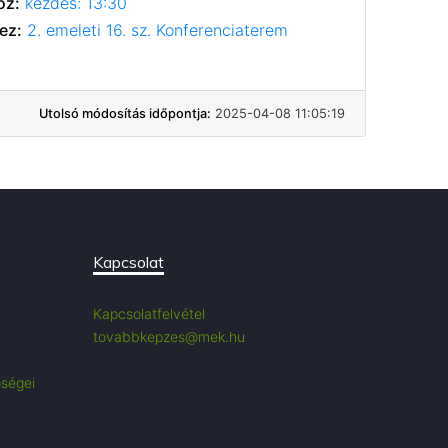
oz:
kezdés: 13:30
ez:
2. emeleti 16. sz. Konferenciaterem
Utolsó módosítás időpontja:
2025-04-08 11:05:19
Kapcsolat
Kapcsolatfelvétel
tovabbkepzes@mek.hu
őségei