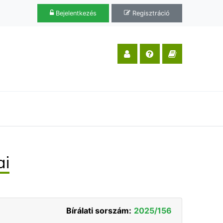
Bejelentkezés
Regisztráció
ai
Bírálati sorszám:
2025/156