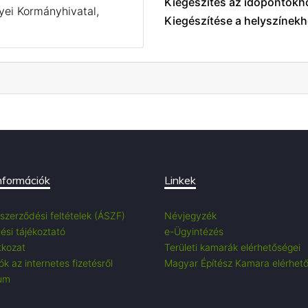
Kiegészítés az időpontokh
i Kormányhivatal,
Kiegészítése a helyszínekh
nformációk
Linkek
 szerződési feltételek (ÁSZF)
Névjegyzék
ési tájékoztató
e-Ügyintézés
tkozat
Területi kamarák elérhetőségei
k az internetes fizetésről
Magyar Építész Kamara elérhet
um