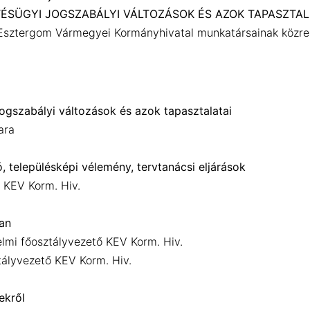
TÉSÜGYI JOGSZABÁLYI VÁLTOZÁSOK ÉS AZOK TAPASZTAL
sztergom Vármegyei Kormányhivatal munkatársainak közr
jogszabályi változások és azok tapasztalatai
ara
, településképi vélemény, tervtanácsi eljárások
 KEV Korm. Hiv.
ban
elmi főosztályvezető KEV Korm. Hiv.
lyvezető KEV Korm. Hiv.
ekről