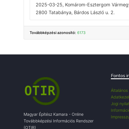
2025-03-25, Komárom-Esztergom Vármegye
2800 Tatabánya, Bárdos László u. 2.
Továbbképzési azonosító:
6173
Fontos i
Általános
Adatkezel
Jogi nyila
Információ
Magyar Építész Kamara - Online
Impressz
Továbbképzési Információs Rendszer
(OTIR)