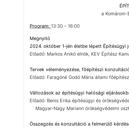
ÉPÍ
a Komárom-E
Program:
13:30 – 16:00
Megnyitó
2024. október 1-jén életbe lépett Építésügyi 
Előadó: Markos Anikó elnök, KEV Építész Kam
Tervek véleményezése, főépítészi konzultáció
Előadó: Faragóné Godó Mária állami főépítész
Változások az építésügyi hatósági eljárások
Előadó: Benis Erika építésügyi és örökségvéd
Magyar-Nagy Mariann örökségvédelmi osztá
Összegzés és konzultáció a felmerülő kérdés