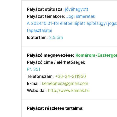
Pályázat státusza:
jóváhagyott
Pályázat témaköre:
Jogi ismeretek
A 2024.10.01-től életbe lépett építésügyi jog
tapasztalatai
Időtartam:
2,5 óra
Pályázó megnevezése:
Komárom-Esztergom
Pályázó címe / elérhetőségei:
Pf. 351
Telefonszám:
+36-34-311950
E-mail:
kemepitesz@gmail.com
Weboldal:
http://www.kemek.hu
Pályázat részletes tartalma: