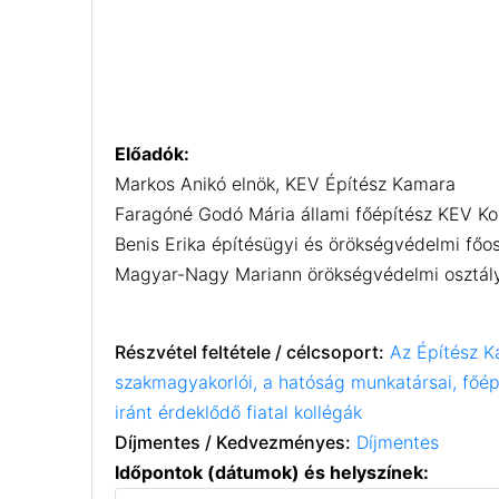
Előadók:
Markos Anikó elnök, KEV Építész Kamara
Faragóné Godó Mária állami főépítész KEV Ko
Benis Erika építésügyi és örökségvédelmi főo
Magyar-Nagy Mariann örökségvédelmi osztály
Részvétel feltétele / célcsoport:
Az Építész K
szakmagyakorlói, a hatóság munkatársai, főé
iránt érdeklődő fiatal kollégák
Díjmentes / Kedvezményes:
Díjmentes
Időpontok (dátumok) és helyszínek: