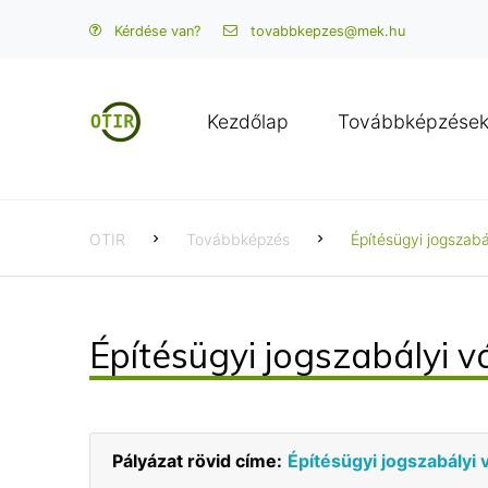
Kérdése van?
tovabbkepzes@mek.hu
Kezdőlap
Továbbképzése
OTIR
Továbbképzés
Építésügyi jogszabá
Építésügyi jogszabályi v
Pályázat rövid címe:
Építésügyi jogszabályi 