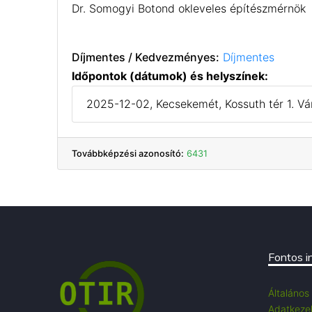
Dr. Somogyi Botond okleveles építészmérnök
Díjmentes / Kedvezményes:
Díjmentes
Időpontok (dátumok) és helyszínek:
2025-12-02, Kecsekemét, Kossuth tér 1. V
Továbbképzési azonosító:
6431
Fontos i
Általános
Adatkezel