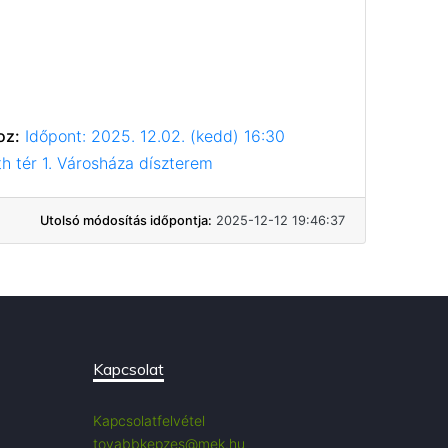
oz:
Időpont: 2025. 12.02. (kedd) 16:30
h tér 1. Városháza díszterem
Utolsó módosítás időpontja:
2025-12-12 19:46:37
Kapcsolat
Kapcsolatfelvétel
tovabbkepzes@mek.hu