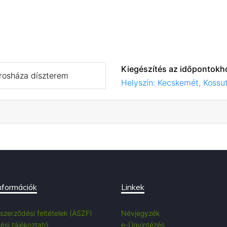
Kiegészítés az időpontokh
árosháza díszterem
Helyszín: Kecskemét, Kossut
nformációk
Linkek
 szerződési feltételek (ÁSZF)
Névjegyzék
ési tájékoztató
e-Ügyintézés