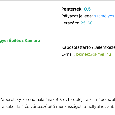
Pontérték:
0,5
Pályázat jellege:
személyes 
Létszám:
25-60
yei Építész Kamara
Kapcsolattartó / Jelentkez
E-mail:
bkmek@bkmek.hu
Zaboretzky Ferenc halálának 90. évfordulója alkalmából sz
t a sokoldalú és városszépítő munkásságot, amellyel id. Za