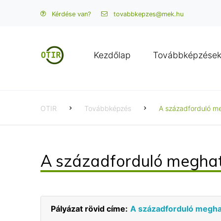
Kérdése van?
tovabbkepzes@mek.hu
Kezdőlap
Továbbképzése
OTIR
Továbbképzés
A századforduló m
A századforduló megha
Pályázat rövid címe:
A századforduló megh