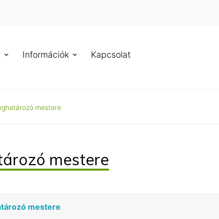
k
Információk
Kapcsolat
eghatározó mestere
tározó mestere
atározó mestere