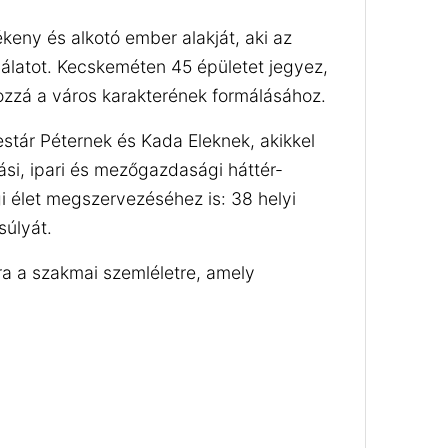
keny és alkotó ember alakját, aki az
gálatot. Kecskeméten 45 épületet jegyez,
hozzá a város karakterének formálásához.
stár Péternek és Kada Eleknek, akikkel
ási, ipari és mezőgazdasági háttér-
gi élet megszervezéséhez is: 38 helyi
súlyát.
ra a szakmai szemléletre, amely