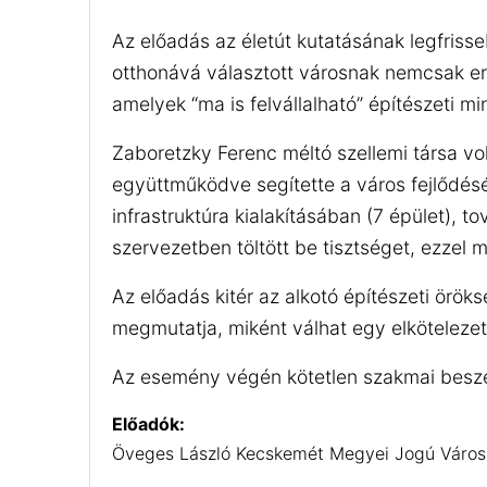
Az előadás az életút kutatásának legfriss
otthonává választott városnak nemcsak ere
amelyek “ma is felvállalható” építészeti 
Zaboretzky Ferenc méltó szellemi társa vo
együttműködve segítette a város fejlődését
infrastruktúra kialakításában (7 épület), 
szervezetben töltött be tisztséget, ezzel 
Az előadás kitér az alkotó építészeti örö
megmutatja, miként válhat egy elkötelezet
Az esemény végén kötetlen szakmai beszél
Előadók:
Öveges László Kecskemét Megyei Jogú Város