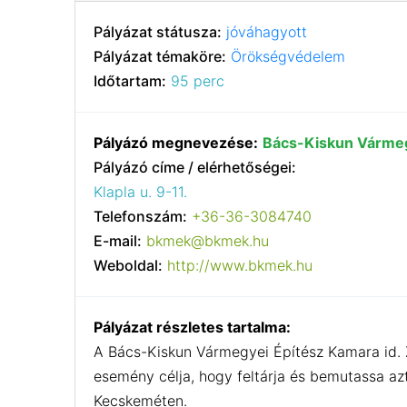
Pályázat státusza:
jóváhagyott
Pályázat témaköre:
Örökségvédelem
Időtartam:
95 perc
Pályázó megnevezése:
Bács-Kiskun Vármeg
Pályázó címe / elérhetőségei:
Klapla u. 9-11.
Telefonszám:
+36-36-3084740
E-mail:
bkmek@bkmek.hu
Weboldal:
http://www.bkmek.hu
Pályázat részletes tartalma:
A Bács-Kiskun Vármegyei Építész Kamara id. 
esemény célja, hogy feltárja és bemutassa az
Kecskeméten.