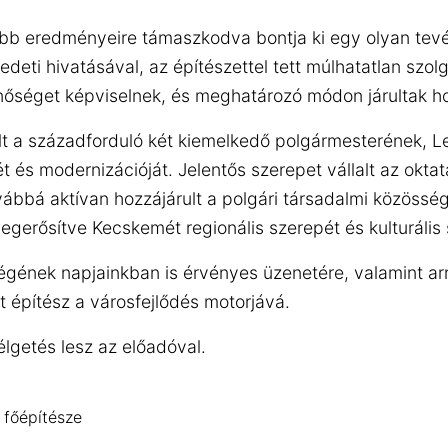
ebb eredményeire támaszkodva bontja ki egy olyan tevé
deti hivatásával, az építészettel tett múlhatatlan szol
minőséget képviselnek, és meghatározó módon járultak 
lt a századforduló két kiemelkedő polgármesterének, Le
 és modernizációját. Jelentős szerepet vállalt az oktat
továbbá aktívan hozzájárult a polgári társadalmi közössé
megerősítve Kecskemét regionális szerepét és kulturális 
kségének napjainkban is érvényes üzenetére, valamint ar
t építész a városfejlődés motorjává.
getés lesz az előadóval.
 főépítésze