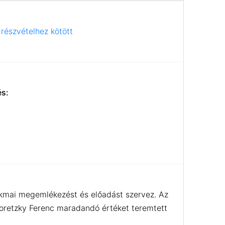
részvételhez kötött
és:
akmai megemlékezést és előadást szervez. Az
boretzky Ferenc maradandó értéket teremtett