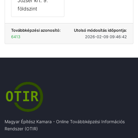
József krt. 9.
földszint
Továbbképzési azonosító:
Utolsó módosítás időpontja:
6413
2026-02-09 09:46:42
Magyar Építész Kamara - Online Továbbképzési Információs
Rendszer (OTIR)