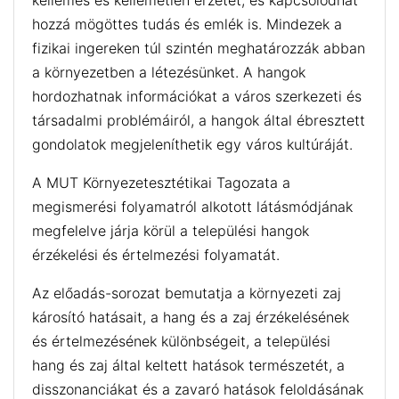
kellemes és kellemetlen érzetet, és kapcsolódhat
hozzá mögöttes tudás és emlék is. Mindezek a
fizikai ingereken túl szintén meghatározzák abban
a környezetben a létezésünket. A hangok
hordozhatnak információkat a város szerkezeti és
társadalmi problémáiról, a hangok által ébresztett
gondolatok megjeleníthetik egy város kultúráját.
A MUT Környezetesztétikai Tagozata a
megismerési folyamatról alkotott látásmódjának
megfelelve járja körül a települési hangok
érzékelési és értelmezési folyamatát.
Az előadás-sorozat bemutatja a környezeti zaj
károsító hatásait, a hang és a zaj érzékelésének
és értelmezésének különbségeit, a települési
hang és zaj által keltett hatások természetét, a
disszonanciákat és a zavaró hatások feloldásának