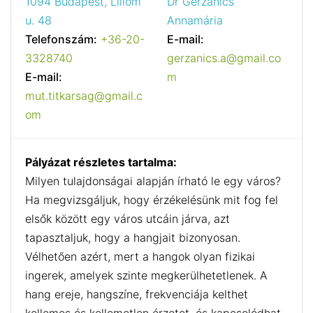
1094 Budapest, Liliom
Dr Gerzánics
u. 48
Annamária
Telefonszám:
+36-20-
E-mail:
3328740
gerzanics.a@gmail.co
E-mail:
m
mut.titkarsag@gmail.c
om
Pályázat részletes tartalma:
Milyen tulajdonságai alapján írható le egy város?
Ha megvizsgáljuk, hogy érzékelésünk mit fog fel
elsők között egy város utcáin járva, azt
tapasztaljuk, hogy a hangjait bizonyosan.
Vélhetően azért, mert a hangok olyan fizikai
ingerek, amelyek szinte megkerülhetetlenek. A
hang ereje, hangszíne, frekvenciája kelthet