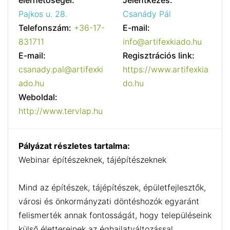
elérhetőségei:
Jelentkezés:
Pajkos u. 28.
Csanády Pál
Telefonszám:
+36-17-
E-mail:
831711
info@artifexkiado.hu
E-mail:
Regisztrációs link:
csanady.pal@artifexki
https://www.artifexkia
ado.hu
do.hu
Weboldal:
http://www.tervlap.hu
Pályázat részletes tartalma:
Webinar építészeknek, tájépítészeknek
Mind az építészek, tájépítészek, épületfejlesztők,
városi és önkormányzati döntéshozók egyaránt
felismerték annak fontosságát, hogy településeink
külső élettereinek az éghajlatváltozással