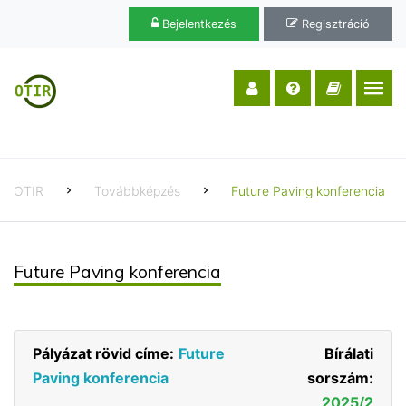
Bejelentkezés
Regisztráció
OTIR
Továbbképzés
Future Paving konferencia
Future Paving konferencia
Pályázat rövid címe:
Future
Bírálati
Paving konferencia
sorszám:
2025/2