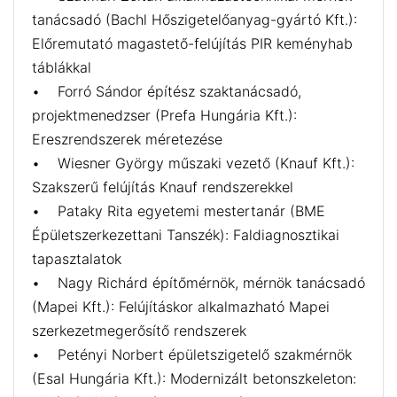
tanácsadó (Bachl Hőszigetelőanyag-gyártó Kft.):
Előremutató magastető-felújítás PIR keményhab
táblákkal
• Forró Sándor építész szaktanácsadó,
projektmenedzser (Prefa Hungária Kft.):
Ereszrendszerek méretezése
• Wiesner György műszaki vezető (Knauf Kft.):
Szakszerű felújítás Knauf rendszerekkel
• Pataky Rita egyetemi mestertanár (BME
Épületszerkezettani Tanszék): Faldiagnosztikai
tapasztalatok
• Nagy Richárd építőmérnök, mérnök tanácsadó
(Mapei Kft.): Felújításkor alkalmazható Mapei
szerkezetmegerősítő rendszerek
• Petényi Norbert épületszigetelő szakmérnök
(Esal Hungária Kft.): Modernizált betonszkeleton: