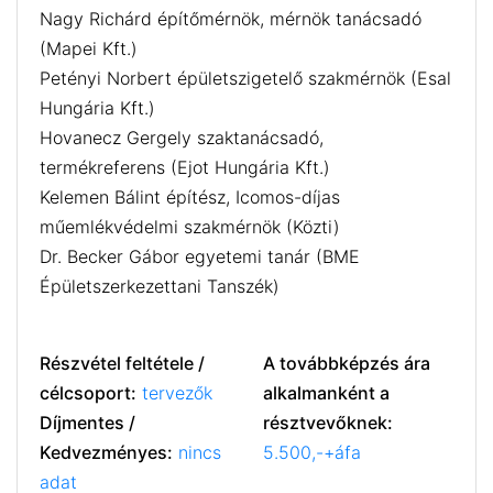
Nagy Richárd építőmérnök, mérnök tanácsadó
(Mapei Kft.)
Petényi Norbert épületszigetelő szakmérnök (Esal
Hungária Kft.)
Hovanecz Gergely szaktanácsadó,
termékreferens (Ejot Hungária Kft.)
Kelemen Bálint építész, Icomos-díjas
műemlékvédelmi szakmérnök (Közti)
Dr. Becker Gábor egyetemi tanár (BME
Épületszerkezettani Tanszék)
Részvétel feltétele /
A továbbképzés ára
célcsoport:
tervezők
alkalmanként a
Díjmentes /
résztvevőknek:
Kedvezményes:
nincs
5.500,-+áfa
adat