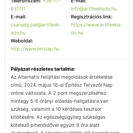
Telefonszám:
+36-17-
E-mail:
831711
info@artifexkiado.hu
E-mail:
Regisztrációs link:
csanady.pal@artifexki
https://www.artifexkia
ado.hu
do.hu
Weboldal:
http://www.tervlap.hu
Pályázat részletes tartalma:
Az Alternatív felújítási megoldások értékelése
című, 2024. május 16-ai Építész Tervezői Nap
online változata. A 2 pont megszerzéséhez
mintegy 5-6 órányi előadás-hallgatásra van
szükség, valamint a 10 kérdéses tesztsor
kitöltésére. Az egészségügyileg szükséges
kötelező pihenőidővel együtt 8 óra alatt