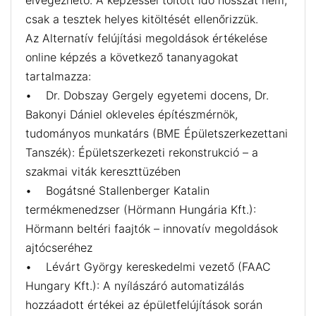
elvégezhető. A képzéssel töltött idő hosszát nem,
csak a tesztek helyes kitöltését ellenőrizzük.
Az Alternatív felújítási megoldások értékelése
online képzés a következő tananyagokat
tartalmazza:
• Dr. Dobszay Gergely egyetemi docens, Dr.
Bakonyi Dániel okleveles építészmérnök,
tudományos munkatárs (BME Épületszerkezettani
Tanszék): Épületszerkezeti rekonstrukció – a
szakmai viták kereszttüzében
• Bogátsné Stallenberger Katalin
termékmenedzser (Hörmann Hungária Kft.):
Hörmann beltéri faajtók – innovatív megoldások
ajtócseréhez
• Lévárt György kereskedelmi vezető (FAAC
Hungary Kft.): A nyílászáró automatizálás
hozzáadott értékei az épületfelújítások során