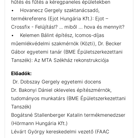
hűtés és fűtés a kéregpaneles épületekben
• Hovanecz Gergely szaktanácsadó,
termékreferens (Ejot Hungária Kft.): Ejot –
Crossfix - Felújítás!? ... miből … hova és mennyit?
• Kelemen Bálint építész, Icomos-díjas
műemlékvédelmi szakmérnök (Közti), Dr. Becker
Gábor egyetemi tanár (BME Épületszerkezettani
Tanszék): Az MTA Székház rekonstrukciója
Előadók:
Dr. Dobszay Gergely egyetemi docens
Dr. Bakonyi Dániel okleveles építészmérnök,
tudományos munkatárs (BME Épületszerkezettani
Tanszék)
Bogátsné Stallenberger Katalin termékmenedzser
(Hörmann Hungária Kft.)
Lévárt György kereskedelmi vezető (FAAC