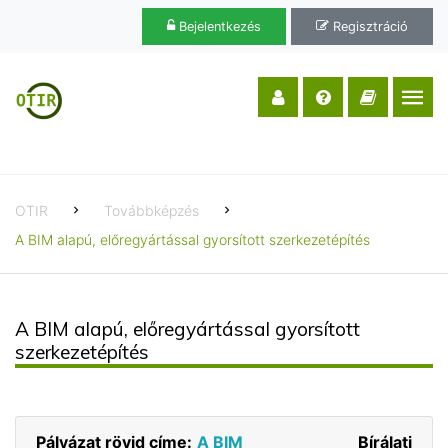
Bejelentkezés
Regisztráció
OTIR
Továbbképzés
A BIM alapú, előregyártással gyorsított szerkezetépítés
A BIM alapú, előregyártással gyorsított
szerkezetépítés
Pályázat rövid címe:
A BIM
Bírálati