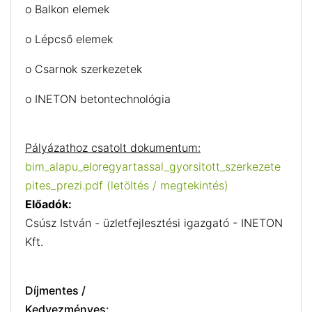
o Balkon elemek
o Lépcső elemek
o Csarnok szerkezetek
o INETON betontechnológia
Pályázathoz csatolt dokumentum:
bim_alapu_eloregyartassal_gyorsitott_szerkezete
pites_prezi.pdf (letöltés / megtekintés)
Előadók:
Csúsz István - üzletfejlesztési igazgató - INETON
Kft.
Díjmentes /
Kedvezményes: