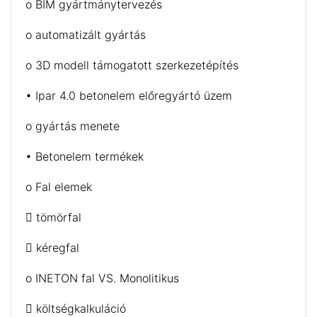
o BIM gyártmánytervezés
o automatizált gyártás
o 3D modell támogatott szerkezetépítés
• Ipar 4.0 betonelem előregyártó üzem
o gyártás menete
• Betonelem termékek
o Fal elemek
 tömörfal
 kéregfal
o INETON fal VS. Monolitikus
 költségkalkuláció