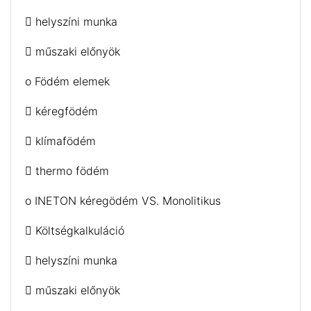
 helyszíni munka
 műszaki előnyök
o Födém elemek
 kéregfödém
 klímafödém
 thermo födém
o INETON kéregödém VS. Monolitikus
 Költségkalkuláció
 helyszíni munka
 műszaki előnyök