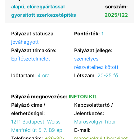
alapú, előregyártással
sorszám:
gyorsított szerkezetépítés
2025/122
Pályázat státusza:
Pontérték:
1
jóváhagyott
Pályázat témaköre:
Pályázat jellege:
Építészetelmélet
személyes
részvételhez kötött
Időtartam:
4 óra
Létszám:
20-25 fő
Pályázó megnevezése:
INETON Kft.
Pályázó címe /
Kapcsolattartó /
elérhetőségei:
Jelentkezés:
1211 Budapest, Weiss
Marosvölgyi Tibor
Manfréd út 5-7. B9 ép.
E-mail:
Telefonszám:
+36-30-
marosvolgyi.tibor@inet