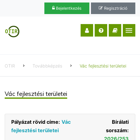
Bejelentkezés
Regisztráció
OTIR
Továbbképzés
Vác fejlesztési területei
Vác fejlesztési területei
Pályázat rövid címe:
Vác
Bírálati
fejlesztési területei
sorszám:
2026/253