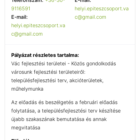
Telefonszám:
+36-30-
E-mail:
9116591
helyi.epiteszcsoport.va
E-mail:
c@gmail.com
helyi.epiteszcsoport.va
c@gmail.com
Pályázat részletes tartalma:
Vác fejlesztési területei - Közös gondolkodás
városunk fejlesztési területeiről:
településfejlesztési terv, akcióterületek,
műhelymunka
Az előadás és beszélgetés a februári előadás
folytatása, a településfejlesztési terv készítése
újabb szakaszának bemutatása és annak
megvitatása