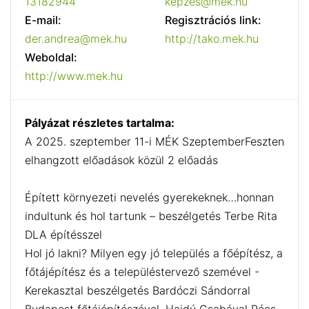
13182944
kepzes@mek.hu
E-mail:
Regisztrációs link:
der.andrea@mek.hu
http://tako.mek.hu
Weboldal:
http://www.mek.hu
Pályázat részletes tartalma:
A 2025. szeptember 11-i MÉK SzeptemberFeszten
elhangzott előadások közül 2 előadás
Épített környezeti nevelés gyerekeknek…honnan
indultunk és hol tartunk – beszélgetés Terbe Rita
DLA építésszel
Hol jó lakni? Milyen egy jó település a főépítész, a
főtájépítész és a településtervező szemével -
Kerekasztal beszélgetés Bardóczi Sándorral