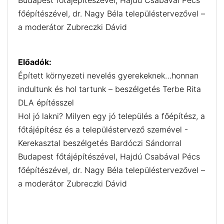
Budapest főtájépítészével, Hajdú Csabával Pécs
főépítészével, dr. Nagy Béla településtervezővel –
a moderátor Zubreczki Dávid
Előadók:
Épített környezeti nevelés gyerekeknek…honnan
indultunk és hol tartunk – beszélgetés Terbe Rita
DLA építésszel
Hol jó lakni? Milyen egy jó település a főépítész, a
főtájépítész és a településtervező szemével -
Kerekasztal beszélgetés Bardóczi Sándorral
Budapest főtájépítészével, Hajdú Csabával Pécs
főépítészével, dr. Nagy Béla településtervezővel –
a moderátor Zubreczki Dávid