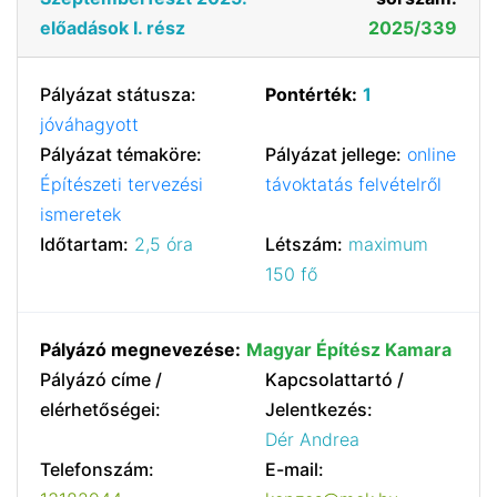
előadások I. rész
2025/339
Pályázat státusza:
Pontérték:
1
jóváhagyott
Pályázat témaköre:
Pályázat jellege:
online
Építészeti tervezési
távoktatás felvételről
ismeretek
Időtartam:
2,5 óra
Létszám:
maximum
150 fő
Pályázó megnevezése:
Magyar Építész Kamara
Pályázó címe /
Kapcsolattartó /
elérhetőségei:
Jelentkezés:
Dér Andrea
Telefonszám:
E-mail: