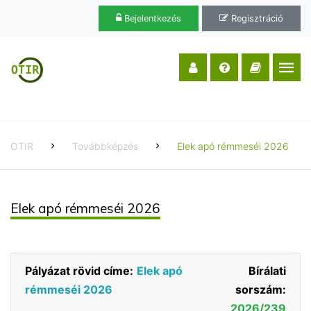
Bejelentkezés
Regisztráció
OTIR
Továbbképzés
Elek apó rémmeséi 2026
Elek apó rémmeséi 2026
Pályázat rövid címe:
Elek apó
Bírálati
rémmeséi 2026
sorszám:
2026/239