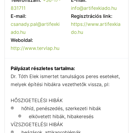
Telefonszám:
+36-17-
E-mail:
831711
info@artifexkiado.hu
E-mail:
Regisztrációs link:
csanady.pal@artifexki
https://www.artifexkia
ado.hu
do.hu
Weboldal:
http://www.tervlap.hu
Pályázat részletes tartalma:
Dr. Tóth Elek ismertet tanulságos peres eseteket,
melyek építési hibákra vezethetők vissza, pl:
HŐSZIGETELÉSI HIBÁK
® hőhíd, penészedés, szerkezeti hibák
® elkövetett hibák, hibakeresés
VÍZSZIGETELÉSI HIBÁK
® beázások, attikaproblémák