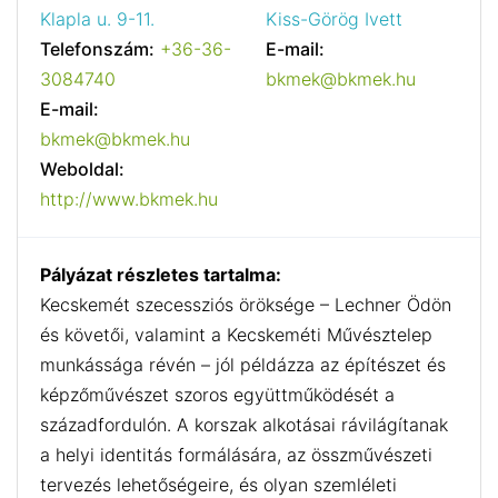
Klapla u. 9-11.
Kiss-Görög Ivett
Telefonszám:
+36-36-
E-mail:
3084740
bkmek@bkmek.hu
E-mail:
bkmek@bkmek.hu
Weboldal:
http://www.bkmek.hu
Pályázat részletes tartalma:
Kecskemét szecessziós öröksége – Lechner Ödön
és követői, valamint a Kecskeméti Művésztelep
munkássága révén – jól példázza az építészet és
képzőművészet szoros együttműködését a
századfordulón. A korszak alkotásai rávilágítanak
a helyi identitás formálására, az összművészeti
tervezés lehetőségeire, és olyan szemléleti