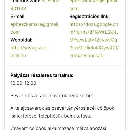
Telefonszám:
+06-42-
epiteszkamara@gmail.
401133
com
E-mail:
Regisztrációs link:
epiteszkamara@gmail.
https://docs.google.co
com
m/forms/d/18WrLSkNJ
Weboldal:
MYsewLaiVf2vvwvGq
http://www.szab-
3swML1Ik6oKIOywjO0/
mek.hu
edit#responses
Pályázat részletes tartalma:
10:00-12:00
Bevezetés a talajcsavarok témakörbe
A talajcsavarok és csavartányéros acél cölöpök
ismertetése, felépítésük bemutatása.
Csavart cölöpök alkalmazása mélyalapozási