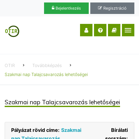
Bejelentkezés
Regisztráció
OTIR
Továbbképzés
Szakmai nap Talajcsavarozás lehetőségei
Szakmai nap Talajcsavarozás lehetőségei
Pályázat rövid címe:
Szakmai
Bírálati
nap Talajcsavarozás
sorszám: