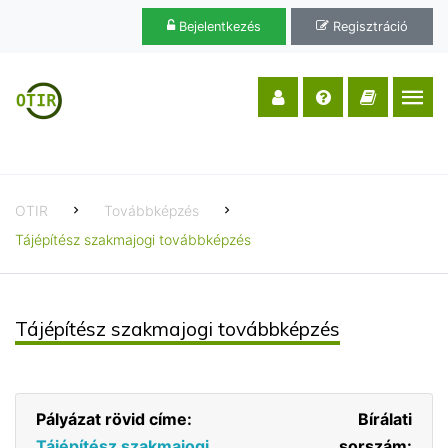
Bejelentkezés
Regisztráció
OTIR
Továbbképzés
Tájépítész szakmajogi továbbképzés
Tájépítész szakmajogi továbbképzés
Pályázat rövid címe:
Bírálati
Tájépítész szakmajogi
sorszám: