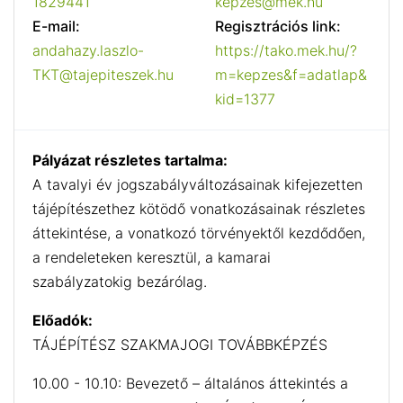
1829441
kepzes@mek.hu
E-mail:
Regisztrációs link:
andahazy.laszlo-
https://tako.mek.hu/?
TKT@tajepiteszek.hu
m=kepzes&f=adatlap&
kid=1377
Pályázat részletes tartalma:
A tavalyi év jogszabályváltozásainak kifejezetten
tájépítészethez kötödő vonatkozásainak részletes
áttekintése, a vonatkozó törvényektől kezdődően,
a rendeleteken keresztül, a kamarai
szabályzatokig bezárólag.
Előadók:
TÁJÉPÍTÉSZ SZAKMAJOGI TOVÁBBKÉPZÉS
10.00 - 10.10: Bevezető – általános áttekintés a