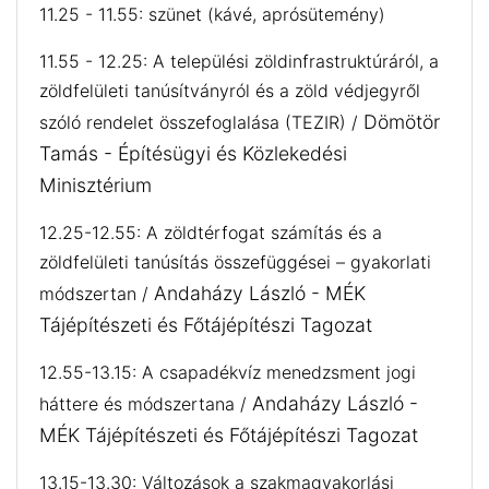
11.25 - 11.55: szünet (kávé, aprósütemény)
11.55 - 12.25: A települési zöldinfrastruktúráról, a
zöldfelületi tanúsítványról és a zöld védjegyről
Dömötör
szóló rendelet összefoglalása (TEZIR) /
Tamás - Építésügyi és Közlekedési
Minisztérium
12.25-12.55: A zöldtérfogat számítás és a
zöldfelületi tanúsítás összefüggései – gyakorlati
Andaházy László - MÉK
módszertan /
Tájépítészeti és Főtájépítészi Tagozat
12.55-13.15: A csapadékvíz menedzsment jogi
Andaházy László -
háttere és módszertana /
MÉK Tájépítészeti és Főtájépítészi Tagozat
13.15-13.30: Változások a szakmagyakorlási