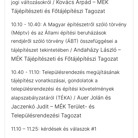
Kovács Árpád – MÉK
jogi változásokról /
Tájépítészeti és Főtájépítészi Tagozat
10.10 - 10.40: A Magyar építészetről szóló törvény
(Méptv) és az Állami építési beruházások
rendjéről szóló törvény (ÁBT) összefüggései a
Andaházy László –
tájépítészet tekintetében /
MÉK Tájépítészeti és Főtájépítészi Tagozat
10.40 - 11.10: Településrendezés megújításának
tájépítész vonatkozásai, gondolatok a
településrendezési és építési követelmények
Auer Jolán és
alapszabályzatáról (TÉKA) /
Jaczenkó Judit – MÉK Terület- és
Településrendezési Tagozat
11.10 – 11.25: kérdések és válaszok #1