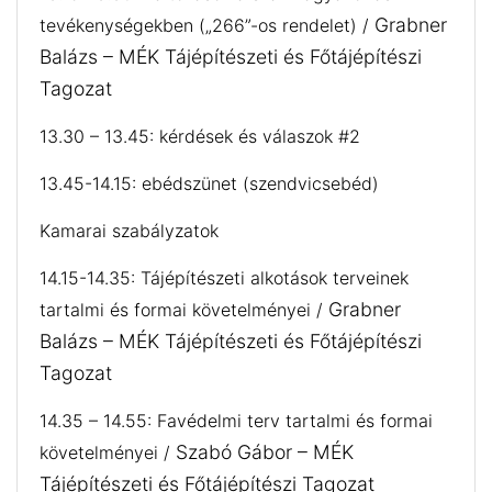
Grabner
tevékenységekben („266”-os rendelet) /
Balázs – MÉK Tájépítészeti és Főtájépítészi
Tagozat
13.30 – 13.45: kérdések és válaszok #2
13.45-14.15: ebédszünet (szendvicsebéd)
Kamarai szabályzatok
14.15-14.35: Tájépítészeti alkotások terveinek
Grabner
tartalmi és formai követelményei /
Balázs – MÉK Tájépítészeti és Főtájépítészi
Tagozat
14.35 – 14.55: Favédelmi terv tartalmi és formai
Szabó Gábor – MÉK
követelményei /
Tájépítészeti és Főtájépítészi Tagozat