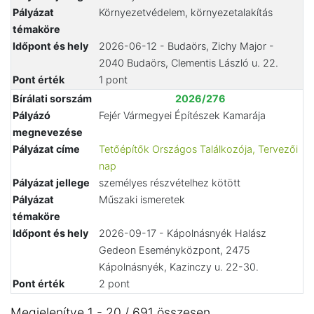
Pályázat
Környezetvédelem, környezetalakítás
témaköre
Időpont és hely
2026-06-12 - Budaörs, Zichy Major -
2040 Budaörs, Clementis László u. 22.
Pont érték
1 pont
Bírálati sorszám
2026/276
Pályázó
Fejér Vármegyei Építészek Kamarája
megnevezése
Pályázat címe
Tetőépítők Országos Találkozója, Tervezői
nap
Pályázat jellege
személyes részvételhez kötött
Pályázat
Műszaki ismeretek
témaköre
Időpont és hely
2026-09-17 - Kápolnásnyék Halász
Gedeon Eseményközpont, 2475
Kápolnásnyék, Kazinczy u. 22-30.
Pont érték
2 pont
Megjelenítve 1 - 20 / 691 összesen