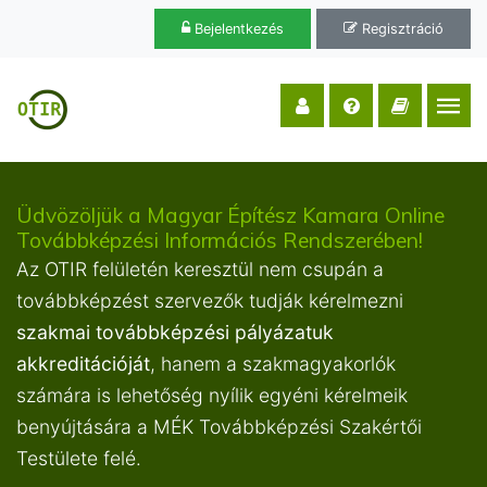
Bejelentkezés
Regisztráció
Üdvözöljük a Magyar Építész Kamara Online
Továbbképzési Információs Rendszerében!
Az OTIR felületén keresztül nem csupán a
továbbképzést szervezők tudják kérelmezni
szakmai továbbképzési pályázatuk
akkreditációját
, hanem a szakmagyakorlók
számára is lehetőség nyílik egyéni kérelmeik
benyújtására a MÉK Továbbképzési Szakértői
Testülete felé.