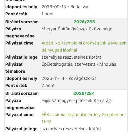
Időpont és hely
2026-09-13 - Budai Vár
Pont érték
1 pont
Bírálati sorszám
2026/285
Pályázó
Magyar Építőművészek Szövetsége
megnevezése
Pályázat címe
Árpád-kori templomi örökségünk a Mecsek
délnyugati lábánál
Pályázat jellege
személyes részvételhez kötött
Pályázat
Épületlátogatás, szervezett kirándulás
témaköre
Időpont és hely
2026-11-14 - Kővágószőlős
Pont érték
2 pont
Bírálati sorszám
2026/284
Pályázó
Fejér Vármegyei Építészek Kamarája
megnevezése
Pályázat címe
FÉK szakmai kirándulás Erdély Szeptember
11-13
Pályázat jellege
személyes részvételhez kötött