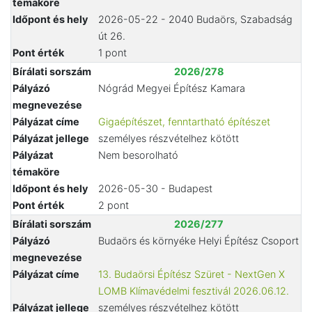
témaköre
Időpont és hely
2026-05-22 - 2040 Budaörs, Szabadság
út 26.
Pont érték
1 pont
Bírálati sorszám
2026/278
Pályázó
Nógrád Megyei Építész Kamara
megnevezése
Pályázat címe
Gigaépítészet, fenntartható építészet
Pályázat jellege
személyes részvételhez kötött
Pályázat
Nem besorolható
témaköre
Időpont és hely
2026-05-30 - Budapest
Pont érték
2 pont
Bírálati sorszám
2026/277
Pályázó
Budaörs és környéke Helyi Építész Csoport
megnevezése
Pályázat címe
13. Budaörsi Építész Szüret - NextGen X
LOMB Klímavédelmi fesztivál 2026.06.12.
Pályázat jellege
személyes részvételhez kötött