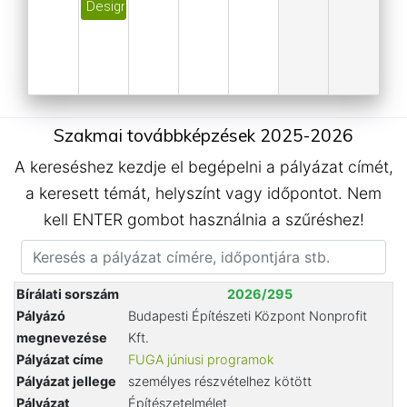
Design és technológia találkozása, belsőép.-i mego
Szakmai továbbképzések 2025-2026
A kereséshez kezdje el begépelni a pályázat címét,
a keresett témát, helyszínt vagy időpontot. Nem
kell ENTER gombot használnia a szűréshez!
Bírálati sorszám
2026/295
Pályázó
Budapesti Építészeti Központ Nonprofit
megnevezése
Kft.
Pályázat címe
FUGA júniusi programok
Pályázat jellege
személyes részvételhez kötött
Pályázat
Építészetelmélet