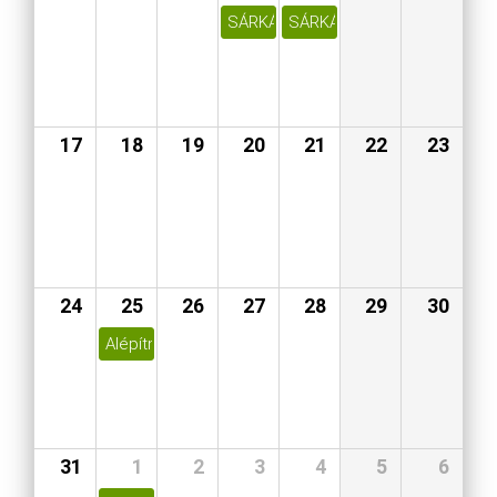
SÁRKÁNYÖLŐ SZENT GYÖRGY NYO
SÁRKÁNYÖLŐ SZENT GYÖR
17
18
19
20
21
22
23
24
25
26
27
28
29
30
Alépítményszigetelések új épületek tervezésénél
31
1
2
3
4
5
6