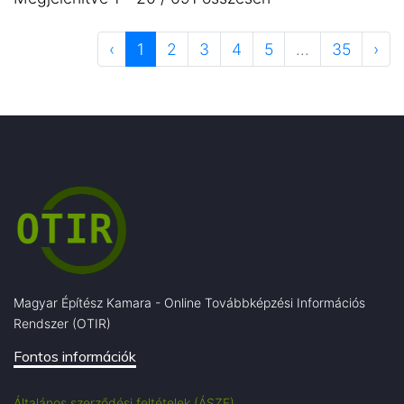
‹
1
2
3
4
5
...
35
›
Magyar Építész Kamara - Online Továbbképzési Információs
Rendszer (OTIR)
Fontos információk
Általános szerződési feltételek (ÁSZF)