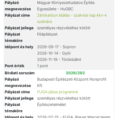
Pályázó
Magyar Környezettudatos Építés
megnevezése
Egyesülete - HuGBC
Pályázat címe
Zérókarbon átállás - szakmai nap kkv-k
számára
Pályázat jellege
személyes részvételhez kötött
Pályázat
Főépítészet
témaköre
Időpont és hely
2026-09-17 - Sopron
2026-10-14 - Győr
2026-11-19 - Törökbálint
Pont érték
1 pont
Bírálati sorszám
2026/292
Pályázó
Budapesti Építészeti Központ Nonprofit
megnevezése
Kft.
Pályázat címe
FUGA júliusi programok
Pályázat jellege
személyes részvételhez kötött
Pályázat
Építészetelmélet
témaköre
Időpont és hely
2026-07-15 - FUGA, Breuer Marcel terem