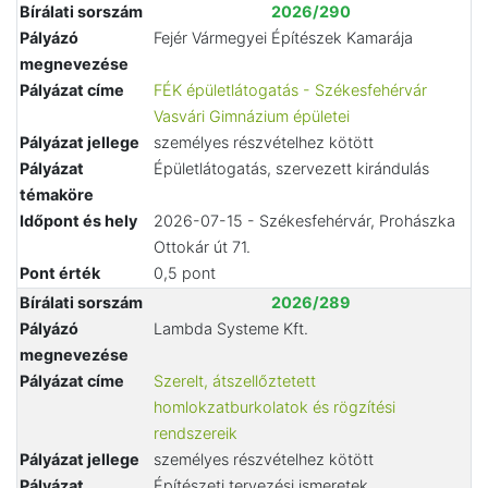
Bírálati sorszám
2026/290
Pályázó
Fejér Vármegyei Építészek Kamarája
megnevezése
Pályázat címe
FÉK épületlátogatás - Székesfehérvár
Vasvári Gimnázium épületei
Pályázat jellege
személyes részvételhez kötött
Pályázat
Épületlátogatás, szervezett kirándulás
témaköre
Időpont és hely
2026-07-15 - Székesfehérvár, Prohászka
Ottokár út 71.
Pont érték
0,5 pont
Bírálati sorszám
2026/289
Pályázó
Lambda Systeme Kft.
megnevezése
Pályázat címe
Szerelt, átszellőztetett
homlokzatburkolatok és rögzítési
rendszereik
Pályázat jellege
személyes részvételhez kötött
Pályázat
Építészeti tervezési ismeretek