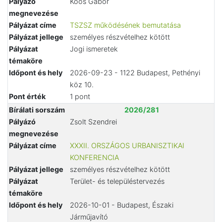
Pályázó
Koós Gábor
megnevezése
Pályázat címe
TSZSZ működésének bemutatása
Pályázat jellege
személyes részvételhez kötött
Pályázat
Jogi ismeretek
témaköre
Időpont és hely
2026-09-23 - 1122 Budapest, Pethényi
köz 10.
Pont érték
1 pont
Bírálati sorszám
2026/281
Pályázó
Zsolt Szendrei
megnevezése
Pályázat címe
XXXII. ORSZÁGOS URBANISZTIKAI
KONFERENCIA
Pályázat jellege
személyes részvételhez kötött
Pályázat
Terület- és településtervezés
témaköre
Időpont és hely
2026-10-01 - Budapest, Északi
Járműjavító