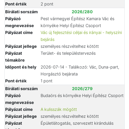
Pont érték
2 pont
Bírálati sorszám
2026/280
Pályázó
Pest vármegyei Építész Kamara Vác és
megnevezése
környéke Helyi Építész Csoport
Pályázat címe
Vác új fejlesztési céljai és irányai - helyszíni
bejárás
Pályázat jellege
személyes részvételhez kötött
Pályázat
Terület- és településtervezés
témaköre
Időpont és hely
2026-07-14 - Találkozó: Vác, Duna-part,
Horgásztó bejárata
Pont érték
1 pont
Bírálati sorszám
2026/279
Pályázó
Budaörs és környéke Helyi Építész Csoport
megnevezése
Pályázat címe
A kulisszák mögött
Pályázat jellege
személyes részvételhez kötött
Pályázat
Épületlátogatás, szervezett kirándulás