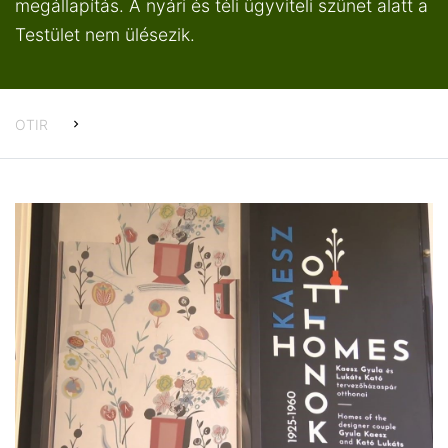
megállapítás. A nyári és téli ügyviteli szünet alatt a
Testület nem ülésezik.
OTIR