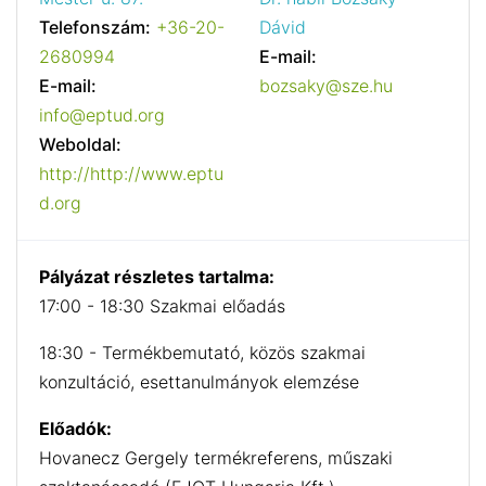
Telefonszám:
+36-20-
Dávid
2680994
E-mail:
E-mail:
bozsaky@sze.hu
info@eptud.org
Weboldal:
http://http://www.eptu
d.org
Pályázat részletes tartalma:
17:00 - 18:30 Szakmai előadás
18:30 - Termékbemutató, közös szakmai
konzultáció, esettanulmányok elemzése
Előadók:
Hovanecz Gergely termékreferens, műszaki