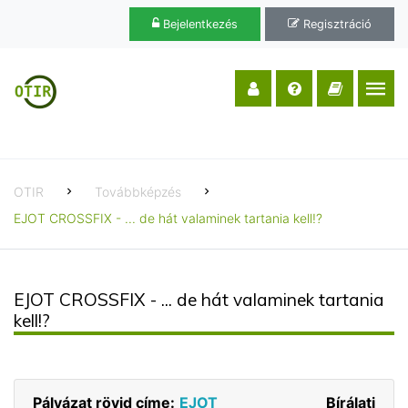
Bejelentkezés
Regisztráció
OTIR
Továbbképzés
EJOT CROSSFIX - ... de hát valaminek tartania kell!?
EJOT CROSSFIX - ... de hát valaminek tartania
kell!?
Pályázat rövid címe:
EJOT
Bírálati