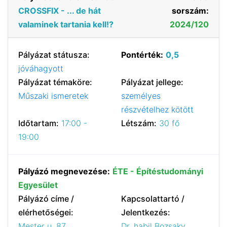
CROSSFIX - ... de hát
sorszám:
valaminek tartania kell!?
2024/120
Pályázat státusza:
Pontérték:
0,5
jóváhagyott
Pályázat témaköre:
Pályázat jellege:
Műszaki ismeretek
személyes
részvételhez kötött
Időtartam:
17:00 -
Létszám:
30 fő
19:00
Pályázó megnevezése:
ÉTE - Építéstudományi
Egyesület
Pályázó címe /
Kapcsolattartó /
elérhetőségei:
Jelentkezés:
Mester u. 87.
Dr. habil Bozsaky