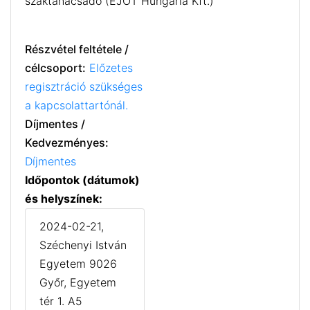
szaktanácsadó (EJOT Hungaria Kft.)
Részvétel feltétele /
célcsoport:
Előzetes
regisztráció szükséges
a kapcsolattartónál.
Díjmentes /
Kedvezményes:
Díjmentes
Időpontok (dátumok)
és helyszínek:
2024-02-21,
Széchenyi István
Egyetem 9026
Győr, Egyetem
tér 1. A5