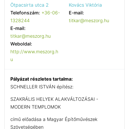
Ötpacsirta utca 2
Kovács Viktória
Telefonszám:
+36-06-
E-mail:
1328244
titkar@meszorg.hu
E-mail:
titkar@meszorg.hu
Weboldal:
http://www.meszorg.h
u
Pályázat részletes tartalma:
SCHNELLER ISTVÁN építész:
SZAKRÁLIS HELYEK ALAKVÁLTOZÁSAI -
MODERN TEMPLOMOK
című előadása a Magyar Építőművészek
Szövetségében