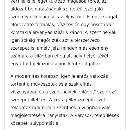
vertikális jellegét tükröző magasba törés, az
áldozat bemutatásának színteréül szolgáló
szentély elkülönítése, az eljövendő Isten országát
előrevetítő formálás, díszítés és egy hosszabb
korszakra érvényes stiláris kánon. A szent helyek
igen sokáig megőrizték azt a térszervező
szerepet is, amely jelzi minden más esemény
számára a világban elfoglalt hely helyértékét,
egyúttal tájékozódási pontként szolgáltak.
A modernitás korában, igen jelentős változás
történt a művészetek és a szakralitás
viszonyában és a szent helyek „világot” szervező
szerepét illetően. A korra jellemző építészeti
feladatok már nem a szentnek a világban való
megjelenítésére irányultak. A városok, települések
közepét, súlypontját a