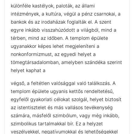
különféle kastélyok, paloták, az állami
intézmények, a kultúra, végül a pénz csarnokai, a
bankok és az irodaházak foglalták el. A szent
egyre inkább visszahúzódott a világból, mind a
térben, mind az időben. A templom épülete
ugyanakkor képes lehet megjeleníteni a
nonkonformizmust, az egyedi helyet a
tömegtársadalomban, amelyben szándéka szerint
helyet kaphat a
végső, a feltétlen valósággal való találkozás. A
templom épülete ugyanis kettős rendeltetésű,
egyfelől gyakorlati célokat szolgál, helyet biztosít
az istentisztelet és más vallásos tevékenység
számára, másfelől szimbólum, vagy még inkább,
szimbolikus tartalmakkal bír. Ez a helyzet
veszélyekkel, negatívumokkal és lehetőségekkel