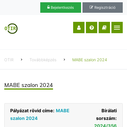
Bejelentkezés
Regisztráció
OTIR
Továbbképzés
MABE szalon 2024
MABE szalon 2024
Pályázat rövid címe:
MABE
Bírálati
szalon 2024
sorszám:
2024/356