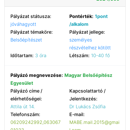
Pályázat státusza:
Pontérték:
1pont
jóváhagyott
/alkalom
Pályázat témaköre:
Pályázat jellege:
Belsőépítészet
személyes
részvételhez kötött
Időtartam:
3 óra
Létszám:
10-40 fő
Pályázó megnevezése:
Magyar Belsőépítész
Egyesület
Pályázó címe /
Kapcsolattartó /
elérhetőségei:
Jelentkezés:
Attila út 14.
Dr Lukács Zsófia
Telefonszám:
E-mail:
06209242992,063067
MABE.mail.2015@gmai