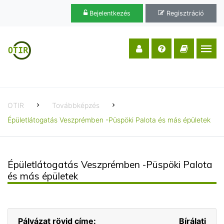
Bejelentkezés
Regisztráció
OTIR
Továbbképzés
Épületlátogatás Veszprémben -Püspöki Palota és más épületek
Épületlátogatás Veszprémben -Püspöki Palota
és más épületek
Pályázat rövid címe:
Bírálati