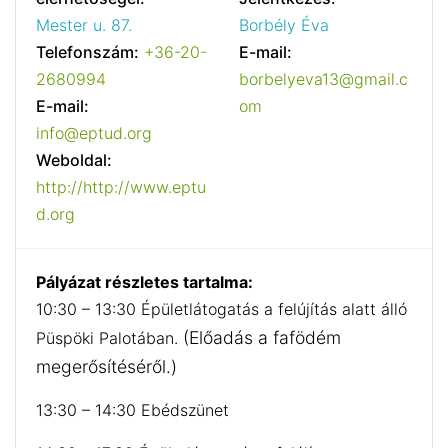
Mester u. 87.
Borbély Éva
Telefonszám:
+36-20-
E-mail:
2680994
borbelyeva13@gmail.c
E-mail:
om
info@eptud.org
Weboldal:
http://http://www.eptu
d.org
Pályázat részletes tartalma:
10:30 – 13:30 Épületlátogatás a felújítás alatt álló
(Előadás a fafödém
Püspöki Palotában.
megerősítéséről.)
13:30 – 14:30 Ebédszünet