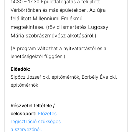
14:30 – 17:30 Épületlátogatás a felújított
Az újra
Várbörtönben és más épületekben.
felállított Millenniumi Emlékmű
megtekintése.
(rövid ismertetés Lugossy
Mária szobrászművész alkotásáról.)
(A program változhat a nyitvatartástól és a
lehetőségektől függően.)
Előadók:
Sipőcz József okl. építőmérnök, Borbély Éva okl.
építőmérnök
Részvétel feltétele /
célcsoport:
Előzetes
regisztráció szükséges
a szervezőnél.