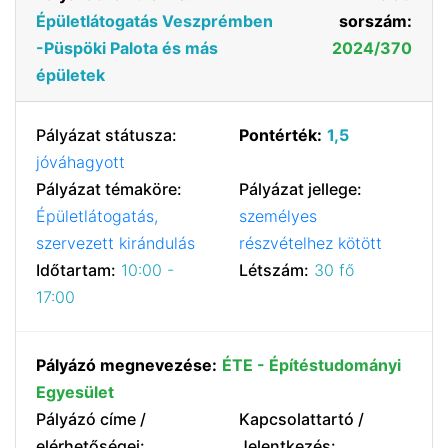
Épületlátogatás Veszprémben
sorszám:
-Püspöki Palota és más
2024/370
épületek
Pályázat státusza:
Pontérték:
1,5
jóváhagyott
Pályázat témaköre:
Pályázat jellege:
Épületlátogatás,
személyes
szervezett kirándulás
részvételhez kötött
Időtartam:
10:00 -
Létszám:
30 fő
17:00
Pályázó megnevezése:
ÉTE - Építéstudományi
Egyesület
Pályázó címe /
Kapcsolattartó /
elérhetőségei:
Jelentkezés: