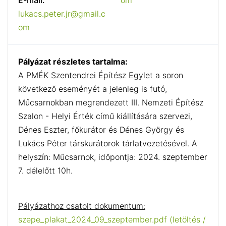
E-mail:
om
lukacs.peter.jr@gmail.c
om
Pályázat részletes tartalma:
A PMÉK Szentendrei Építész Egylet a soron
következő eseményét a jelenleg is futó,
Műcsarnokban megrendezett III. Nemzeti Építész
Szalon - Helyi Érték című kiállítására szervezi,
Dénes Eszter, főkurátor és Dénes György és
Lukács Péter társkurátorok tárlatvezetésével. A
helyszín: Műcsarnok, időpontja: 2024. szeptember
7. délelőtt 10h.
Pályázathoz csatolt dokumentum:
szepe_plakat_2024_09_szeptember.pdf (letöltés /