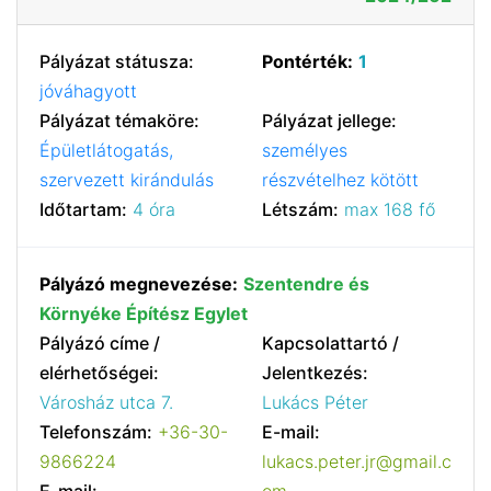
Pályázat státusza:
Pontérték:
1
jóváhagyott
Pályázat témaköre:
Pályázat jellege:
Épületlátogatás,
személyes
szervezett kirándulás
részvételhez kötött
Időtartam:
4 óra
Létszám:
max 168 fő
Pályázó megnevezése:
Szentendre és
Környéke Építész Egylet
Pályázó címe /
Kapcsolattartó /
elérhetőségei:
Jelentkezés:
Városház utca 7.
Lukács Péter
Telefonszám:
+36-30-
E-mail:
9866224
lukacs.peter.jr@gmail.c