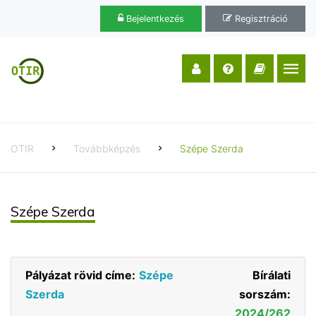
Bejelentkezés
Regisztráció
OTIR
Továbbképzés
Szépe Szerda
Szépe Szerda
Pályázat rövid címe:
Szépe
Bírálati
Szerda
sorszám:
2024/262