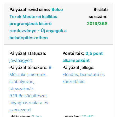
Pályázat rövid címe:
Belső
Bírálati
Terek Mesterei kiállítás
sorszám:
programjának kísérő
2019/368
rendezvénye - Új anyagok a
belsőépítészetben
Pályázat státusza:
Pontérték:
0,5 pont
jóváhagyott
alkalmanként
Pályázat témaköre:
9.
Pályázat jellege:
Műszaki ismeretek,
Előadás, bemutató és
szabályozás,
konzultáció
társszakmák
9.19 Belsőépítészet
anyaghasználata és
szerkezetei
Időtartam:
2 óra
Létszám:
10-50