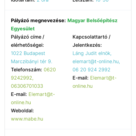
Pályázó megnevezése:
Magyar Belsőépítész
Egyesület
Pályázó címe /
Kapcsolattartó /
elérhetőségei:
Jelentkezés:
1022 Budapest
Láng Judit elnök,
Marczibányi tér 9.
elemart@t-online.hu,
Telefonszám:
0620
06 20 924 2992
9242992,
E-mail:
Elemart@t-
06306701033
online.hu
E-mail:
Elemart@t-
online.hu
Weboldal:
www.mabe.hu