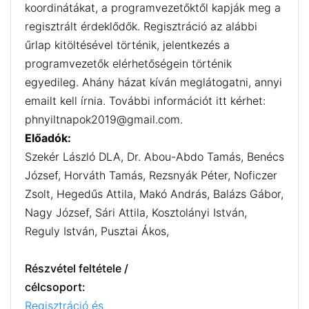
koordinátákat, a programvezetőktől kapják meg a
regisztrált érdeklődők. Regisztráció az alábbi
űrlap kitöltésével történik, jelentkezés a
programvezetők elérhetőségein történik
egyedileg. Ahány házat kíván meglátogatni, annyi
emailt kell írnia. További információt itt kérhet:
phnyiltnapok2019@gmail.com.
Előadók:
Szekér László DLA, Dr. Abou-Abdo Tamás, Benécs
József, Horváth Tamás, Rezsnyák Péter, Noficzer
Zsolt, Hegedűs Attila, Makó András, Balázs Gábor,
Nagy József, Sári Attila, Kosztolányi István,
Reguly István, Pusztai Ákos,
Részvétel feltétele /
célcsoport:
Regisztráció és