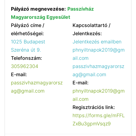
Pályázó megnevezése:
Passzívház
Magyarország Egyesület
Pályázó címe /
Kapcsolattartó /
elérhetőségei:
Jelentkezés:
1025 Budapest
Jelentkezés emailben
Szeréna út 9.
phnyiltnapok2019@gm
Telefonszám:
ail.com
305962304
passzivhazmagyarorsz
E-mail:
ag@gmail.com
passzivhazmagyarorsz
E-mail:
ag@gmail.com
phnyiltnapok2019@gm
ail.com
Regisztrációs link:
https://forms.gle/mFFL
ZxBu3gpmVsqz9