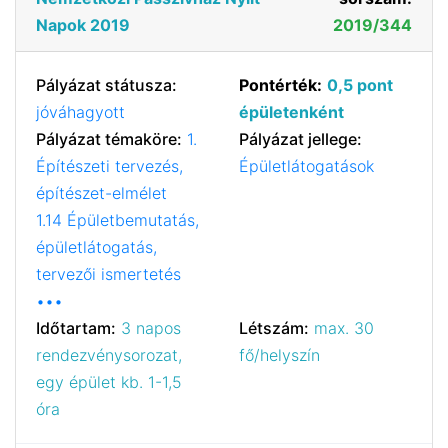
Napok 2019
2019/344
Pályázat státusza:
Pontérték:
0,5 pont
jóváhagyott
épületenként
Pályázat témaköre:
1.
Pályázat jellege:
Építészeti tervezés,
Épületlátogatások
építészet-elmélet
1.14 Épületbemutatás,
épületlátogatás,
tervezői ismertetés
•••
Időtartam:
3 napos
Létszám:
max. 30
rendezvénysorozat,
fő/helyszín
egy épület kb. 1-1,5
óra