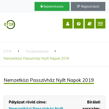
Bejelentkezés
Regisztráció
OTIR
Továbbképzés
Nemzetközi Passzívház Nyílt Napok 2019
Nemzetközi Passzívház Nyílt Napok 2019
Pályázat rövid címe:
Bírálati
Nemzetközi Passzívház Nyílt
sorszám: