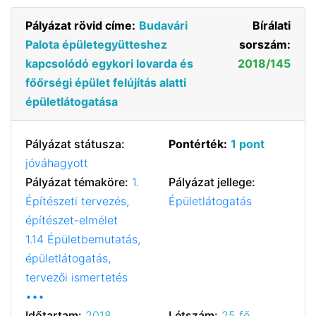
Pályázat rövid címe:
Budavári
Bírálati
Palota épületegyütteshez
sorszám:
kapcsolódó egykori lovarda és
2018/145
főőrségi épület felújítás alatti
épületlátogatása
Pályázat státusza:
Pontérték:
1 pont
jóváhagyott
Pályázat témaköre:
1.
Pályázat jellege:
Építészeti tervezés,
Épületlátogatás
építészet-elmélet
1.14 Épületbemutatás,
épületlátogatás,
tervezői ismertetés
•••
Időtartam:
2018.
Létszám:
25 fő