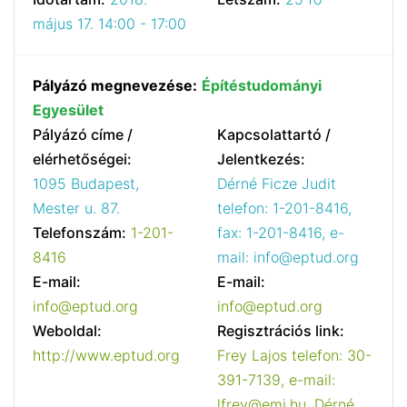
május 17. 14:00 - 17:00
Pályázó megnevezése:
Építéstudományi
Egyesület
Pályázó címe /
Kapcsolattartó /
elérhetőségei:
Jelentkezés:
1095 Budapest,
Dérné Ficze Judit
Mester u. 87.
telefon: 1-201-8416,
Telefonszám:
1-201-
fax: 1-201-8416, e-
8416
mail: info@eptud.org
E-mail:
E-mail:
info@eptud.org
info@eptud.org
Weboldal:
Regisztrációs link:
http://www.eptud.org
Frey Lajos telefon: 30-
391-7139, e-mail:
lfrey@emi.hu, Dérné