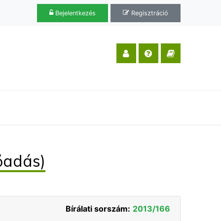
Bejelentkezés
Regisztráció
őadás)
Bírálati sorszám:
2013/166