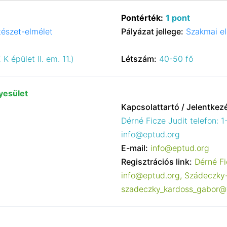
Pontérték:
1 pont
ítészet-elmélet
Pályázat jellege:
Szakmai e
K épület II. em. 11.)
Létszám:
40-50 fő
yesület
Kapcsolattartó / Jelentkez
Dérné Ficze Judit telefon: 1
info@eptud.org
E-mail:
info@eptud.org
Regisztrációs link:
Dérné Fi
info@eptud.org, Szádeczky
szadeczky_kardoss_gabor