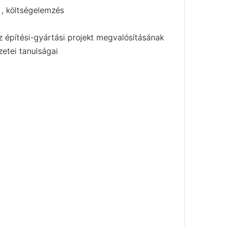
 , költségelemzés
az építési-gyártási projekt megvalósításának
zetei tanulságai