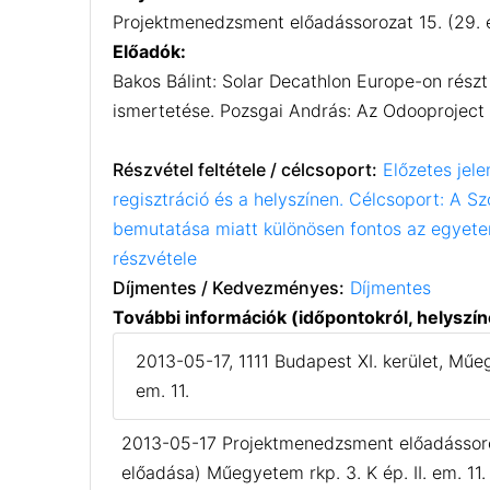
Projektmenedzsment előadássorozat 15. (29. é
Előadók:
Bakos Bálint: Solar Decathlon Europe-on részt
ismertetése. Pozsgai András: Az Odooproject k
Részvétel feltétele / célcsoport:
Előzetes jele
regisztráció és a helyszínen. Célcsoport: A S
bemutatása miatt különösen fontos az egyetem
részvétele
Díjmentes / Kedvezményes:
Díjmentes
További információk (időpontokról, helyszín
2013-05-17, 1111 Budapest XI. kerület, Műeg
em. 11.
2013-05-17 Projektmenedzsment előadássoroz
előadása) Műegyetem rkp. 3. K ép. II. em. 11. 