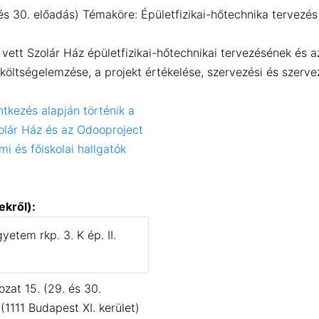
s 30. előadás) Témaköre: Épületfizikai-hőtechnika tervezés
 vett Szolár Ház épületfizikai-hőtechnikai tervezésének és 
öltségelemzése, a projekt értékelése, szervezési és szerve
ntkezés alapján történik a
zolár Ház és az Odooproject
i és főiskolai hallgatók
ekről):
yetem rkp. 3. K ép. II.
at 15. (29. és 30.
(1111 Budapest XI. kerület)