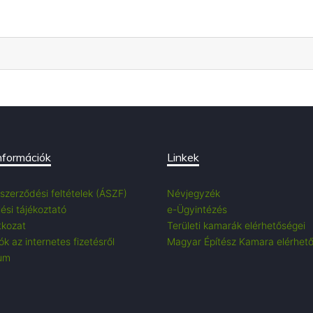
nformációk
Linkek
 szerződési feltételek (ÁSZF)
Névjegyzék
ési tájékoztató
e-Ügyintézés
tkozat
Területi kamarák elérhetőségei
k az internetes fizetésről
Magyar Építész Kamara elérhet
um