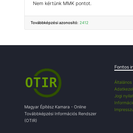
Nem kértünk MMK pontot.
Továbbképzési azonosító:
2412
Fontos i
Általános
Adatkezel
Jogi nyila
Információ
Magyar Építész Kamara - Online
Impressz
Továbbképzési Információs Rendszer
(OTIR)