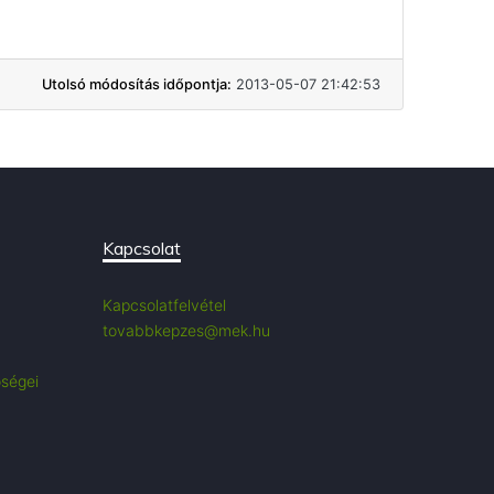
Utolsó módosítás időpontja:
2013-05-07 21:42:53
Kapcsolat
Kapcsolatfelvétel
tovabbkepzes@mek.hu
őségei