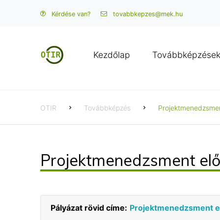
Kérdése van?
tovabbkepzes@mek.hu
Kezdőlap
Továbbképzése
OTIR
Továbbképzés
Projektmenedzsment
Projektmenedzsment előa
Pályázat rövid címe:
Projektmenedzsment elő