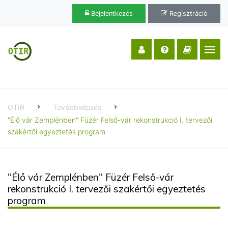
Bejelentkezés
Regisztráció
OTIR
Továbbképzés
"Élő vár Zemplénben" Füzér Felső-vár rekonstrukció I. tervezői
szakértői egyeztetés program
"Élő vár Zemplénben" Füzér Felső-vár
rekonstrukció I. tervezői szakértői egyeztetés
program