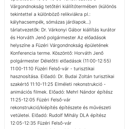
Várgondnokság tetőtéri kiállítótermében (különös
tekintettel a különböző relikviákra pl.:
kályhacsempék, sómázas járólapok...)
tárlatvezetők: Dr. Várkonyi Gábor kiállítás kurátor
és Horváth Jenő polgármester Az előadások
helyszíne a Füzéri Várgondnokság épületének
Konferencia terme. Köszöntő: Horváth Jenő
polgármester Délelőtti előadások (11:00-12:55)
11:00-11:10 Füzéri Felső-vár - turisztikai
hasznosítása. Előadó: Dr. Budai Zoltán turisztikai
szakértő 11:10-11:25 Elméleti rekonstrukció -
animációs filmek. Előadó: Mehrl Nándor építész
11:25-12:05 Füzéri Felső-vár
rekonstrukció/kiépítés építészete és művészeti
vetületei. Előadó: Rudolf Mihály DLA építész
12:05-12:35 Füzéri Felső-vár