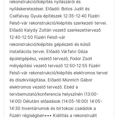
rekonstrukció/kiépítés nyílászárói és
nyíláskeretezései. Előadó: Botos Judit és
Cséfalvay Gyula építészek 12:35-12:40 Füzéri
Felső-vár rekonstrukció/kiépítés szerkezeti tervei.
Előadó Kalydy Zoltán vezető szerkezettervező
12:40-12:50 Füzéri Felső-vár
rekonstrukció/kiépítés gépészeti és külső
installációs tervei. Előadó Várfalvi Géza
épületgépész, vezető tervező, Fodor Zsolt
mélyépítési vezető tervező 12:50-12:55 Füzéri
Felső-vár rekonstrukció/kiépítés elektromos tervei
és díszkivilágítása. Előadó Münnich Gábor
elektromos vezető tervező. Ebéd a
tervbemutató/konferencia helyszínén (13:00-
14:00) Délutáni előadások (14:05-16:00) 14:05-
14:30 Inventáriumok és birtokosi családok a
Füzéri régiségben••• Kiállítás a rekonstruált