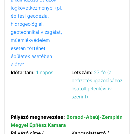
jogkövetkezményei (pl.
építési geodézia,
hidrogeológiai,
geotechnikai vizsgálat,
műemlékvédelem
esetén történeti
épületek esetében
előzet
Időtartam:
1 napos
Létszám:
27 fő (a
befizetés igazolásához
csatolt jelenlévi ív
szerint)
Pályázó megnevezése:
Borsod-Abaúj-Zemplén
Megyei Építész Kamara
Pályázó címe /
Kapcsolattartó /