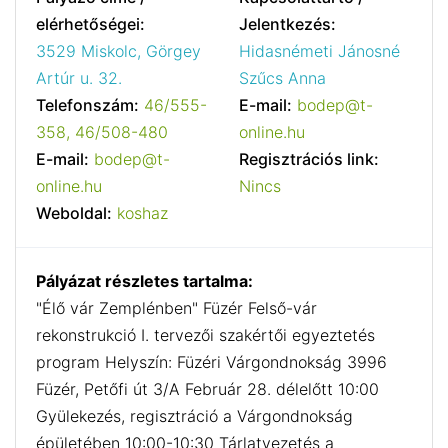
elérhetőségei:
Jelentkezés:
3529 Miskolc, Görgey
Hidasnémeti Jánosné
Artúr u. 32.
Szűcs Anna
Telefonszám:
46/555-
E-mail:
bodep@t-
358, 46/508-480
online.hu
E-mail:
bodep@t-
Regisztrációs link:
online.hu
Nincs
Weboldal:
koshaz
Pályázat részletes tartalma:
"Élő vár Zemplénben" Füzér Felső-vár
rekonstrukció I. tervezői szakértői egyeztetés
program Helyszín: Füzéri Várgondnokság 3996
Füzér, Petőfi út 3/A Február 28. délelőtt 10:00
Gyülekezés, regisztráció a Várgondnokság
épületében 10:00-10:30 Tárlatvezetés a