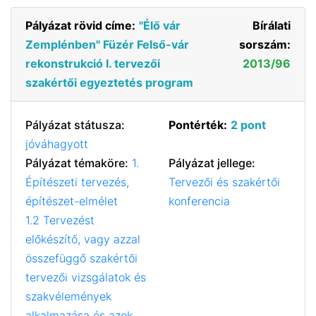
Pályázat rövid címe:
"Élő vár
Bírálati
Zemplénben" Füzér Felső-vár
sorszám:
rekonstrukció I. tervezői
2013/96
szakértői egyeztetés program
Pályázat státusza:
Pontérték:
2 pont
jóváhagyott
Pályázat témaköre:
1.
Pályázat jellege:
Építészeti tervezés,
Tervezői és szakértői
építészet-elmélet
konferencia
1.2 Tervezést
előkészítő, vagy azzal
összefüggő szakértői
tervezői vizsgálatok és
szakvélemények
alkalmazása és azok