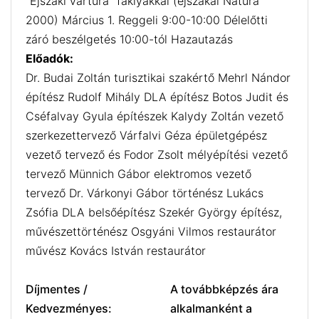
"Éjszaki vártúra" fáklyákkal (éjszakai Natura
2000) Március 1. Reggeli 9:00-10:00 Délelőtti
záró beszélgetés 10:00-tól Hazautazás
Előadók:
Dr. Budai Zoltán turisztikai szakértő Mehrl Nándor
építész Rudolf Mihály DLA építész Botos Judit és
Cséfalvay Gyula építészek Kalydy Zoltán vezető
szerkezettervező Várfalvi Géza épületgépész
vezető tervező és Fodor Zsolt mélyépítési vezető
tervező Münnich Gábor elektromos vezető
tervező Dr. Várkonyi Gábor történész Lukács
Zsófia DLA belsőépítész Szekér György építész,
művészettörténész Osgyáni Vilmos restaurátor
művész Kovács István restaurátor
Díjmentes /
A továbbképzés ára
Kedvezményes:
alkalmanként a