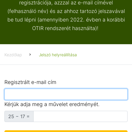
regisztrációja, azzzal az e-mail címével
(felhasználó név) és az ahhoz tartozó jelszavával
be tud lépni (amennyiben 2022. évben a korábbi
OTIR rendszerét használta)!
Kezdőlap
Jelszó helyreállítása
Regisztrált e-mail cím
Kérjük adja meg a művelet eredményét.
25 − 17 =