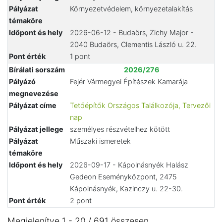
Pályázat
Környezetvédelem, környezetalakítás
témaköre
Időpont és hely
2026-06-12 - Budaörs, Zichy Major -
2040 Budaörs, Clementis László u. 22.
Pont érték
1 pont
Bírálati sorszám
2026/276
Pályázó
Fejér Vármegyei Építészek Kamarája
megnevezése
Pályázat címe
Tetőépítők Országos Találkozója, Tervezői
nap
Pályázat jellege
személyes részvételhez kötött
Pályázat
Műszaki ismeretek
témaköre
Időpont és hely
2026-09-17 - Kápolnásnyék Halász
Gedeon Eseményközpont, 2475
Kápolnásnyék, Kazinczy u. 22-30.
Pont érték
2 pont
Megjelenítve 1 - 20 / 691 összesen