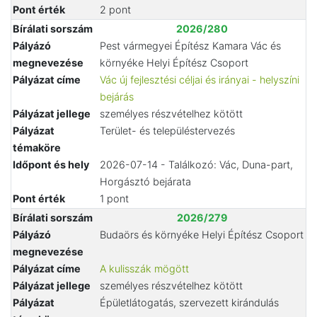
Pont érték
2 pont
Bírálati sorszám
2026/280
Pályázó
Pest vármegyei Építész Kamara Vác és
megnevezése
környéke Helyi Építész Csoport
Pályázat címe
Vác új fejlesztési céljai és irányai - helyszíni
bejárás
Pályázat jellege
személyes részvételhez kötött
Pályázat
Terület- és településtervezés
témaköre
Időpont és hely
2026-07-14 - Találkozó: Vác, Duna-part,
Horgásztó bejárata
Pont érték
1 pont
Bírálati sorszám
2026/279
Pályázó
Budaörs és környéke Helyi Építész Csoport
megnevezése
Pályázat címe
A kulisszák mögött
Pályázat jellege
személyes részvételhez kötött
Pályázat
Épületlátogatás, szervezett kirándulás