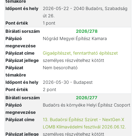
témaköre
Időpont és hely
2026-05-22 - 2040 Budaörs, Szabadság
út 26.
Pont érték
1 pont
Bírálati sorszám
2026/278
Pályázó
Nógrád Megyei Építész Kamara
megnevezése
Pályázat címe
Gigaépítészet, fenntartható építészet
Pályázat jellege
személyes részvételhez kötött
Pályázat
Nem besorolható
témaköre
Időpont és hely
2026-05-30 - Budapest
Pont érték
2 pont
Bírálati sorszám
2026/277
Pályázó
Budaörs és környéke Helyi Építész Csoport
megnevezése
Pályázat címe
13. Budaörsi Építész Szüret - NextGen X
LOMB Klímavédelmi fesztivál 2026.06.12.
Pályázat jellege
személyes részvételhez kötött