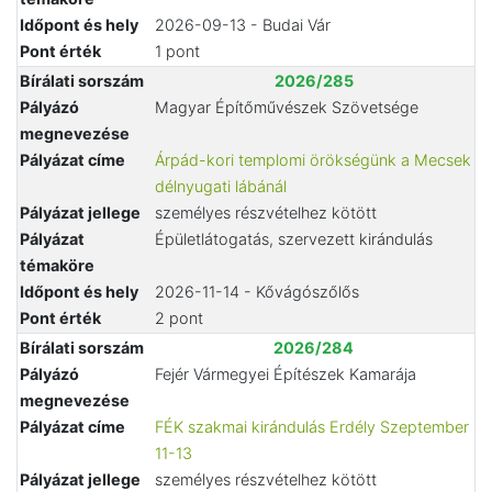
Időpont és hely
2026-09-13 - Budai Vár
Pont érték
1 pont
Bírálati sorszám
2026/285
Pályázó
Magyar Építőművészek Szövetsége
megnevezése
Pályázat címe
Árpád-kori templomi örökségünk a Mecsek
délnyugati lábánál
Pályázat jellege
személyes részvételhez kötött
Pályázat
Épületlátogatás, szervezett kirándulás
témaköre
Időpont és hely
2026-11-14 - Kővágószőlős
Pont érték
2 pont
Bírálati sorszám
2026/284
Pályázó
Fejér Vármegyei Építészek Kamarája
megnevezése
Pályázat címe
FÉK szakmai kirándulás Erdély Szeptember
11-13
Pályázat jellege
személyes részvételhez kötött