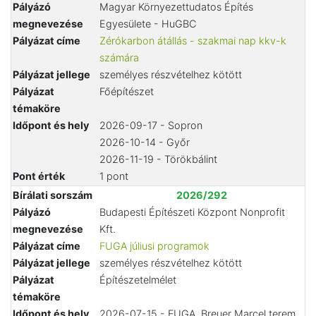
Pályázó
Magyar Környezettudatos Építés
megnevezése
Egyesülete - HuGBC
Pályázat címe
Zérókarbon átállás - szakmai nap kkv-k
számára
Pályázat jellege
személyes részvételhez kötött
Pályázat
Főépítészet
témaköre
Időpont és hely
2026-09-17 - Sopron
2026-10-14 - Győr
2026-11-19 - Törökbálint
Pont érték
1 pont
Bírálati sorszám
2026/292
Pályázó
Budapesti Építészeti Központ Nonprofit
megnevezése
Kft.
Pályázat címe
FUGA júliusi programok
Pályázat jellege
személyes részvételhez kötött
Pályázat
Építészetelmélet
témaköre
Időpont és hely
2026-07-15 - FUGA, Breuer Marcel terem