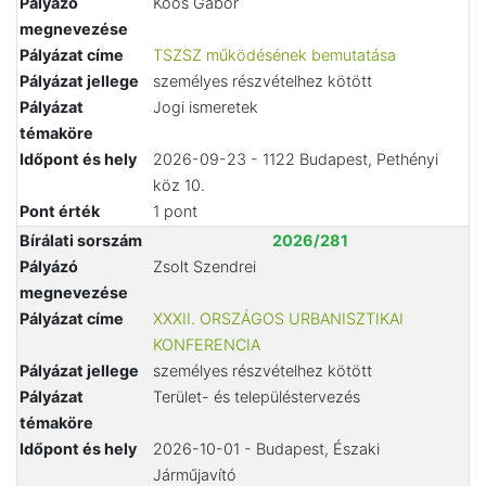
Pályázó
Koós Gábor
megnevezése
Pályázat címe
TSZSZ működésének bemutatása
Pályázat jellege
személyes részvételhez kötött
Pályázat
Jogi ismeretek
témaköre
Időpont és hely
2026-09-23 - 1122 Budapest, Pethényi
köz 10.
Pont érték
1 pont
Bírálati sorszám
2026/281
Pályázó
Zsolt Szendrei
megnevezése
Pályázat címe
XXXII. ORSZÁGOS URBANISZTIKAI
KONFERENCIA
Pályázat jellege
személyes részvételhez kötött
Pályázat
Terület- és településtervezés
témaköre
Időpont és hely
2026-10-01 - Budapest, Északi
Járműjavító