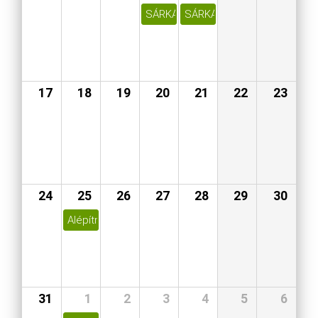
SÁRKÁNYÖLŐ SZENT GYÖRGY NYO
SÁRKÁNYÖLŐ SZENT GYÖR
17
18
19
20
21
22
23
24
25
26
27
28
29
30
Alépítményszigetelések új épületek tervezésénél
31
1
2
3
4
5
6