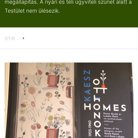
megállapítás. A nyári és téli ügyviteli szünet alatt a
Testület nem ülésezik.
OTIR