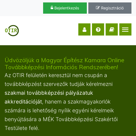
Bejelentkezés
Regisztráció
Üdvözöljük a Magyar Építész Kamara Online
Továbbképzési Információs Rendszerében!
Az OTIR felületén keresztül nem csupán a
továbbképzést szervezők tudják kérelmezni
szakmai továbbképzési pályázatuk
akkreditációját
, hanem a szakmagyakorlók
számára is lehetőség nyílik egyéni kérelmeik
benyújtására a MÉK Továbbképzési Szakértői
Testülete felé.