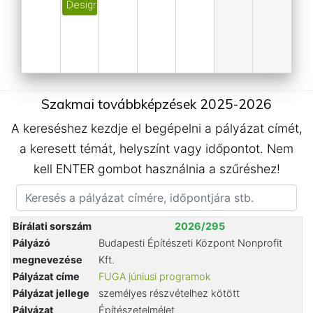
Design és technológia találkozása, belsőép.-i mego
Szakmai továbbképzések 2025-2026
A kereséshez kezdje el begépelni a pályázat címét,
a keresett témát, helyszínt vagy időpontot. Nem
kell ENTER gombot használnia a szűréshez!
Bírálati sorszám
2026/295
Pályázó
Budapesti Építészeti Központ Nonprofit
megnevezése
Kft.
Pályázat címe
FUGA júniusi programok
Pályázat jellege
személyes részvételhez kötött
Pályázat
Építészetelmélet