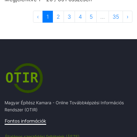
‹
1
2
3
4
5
...
35
›
Magyar Építész Kamara - Online Továbbképzési Információs
Rendszer (OTIR)
Fontos információk
Általános szerződési feltételek (ÁSZF)